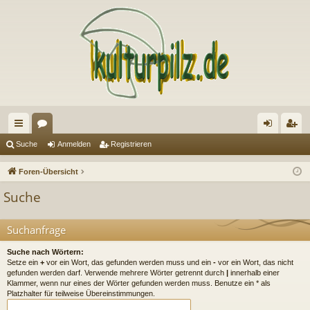
ch
or
n
eg
Suche
Anmelden
Registrieren
ne
en
m
ist
Foren-Übersicht
llz
el
rie
Suche
ug
de
re
riff
n
n
Suchanfrage
Suche nach Wörtern:
Setze ein
+
vor ein Wort, das gefunden werden muss und ein
-
vor ein Wort, das nicht
gefunden werden darf. Verwende mehrere Wörter getrennt durch
|
innerhalb einer
Klammer, wenn nur eines der Wörter gefunden werden muss. Benutze ein * als
Platzhalter für teilweise Übereinstimmungen.