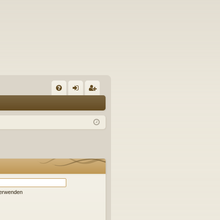
S
FA
n
eg
Q
m
ist
el
rie
de
re
n
n
verwenden