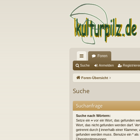
Foren
ch
Suche
Anmelden
Registriere
ne
Foren-Übersicht
llz
Suche
ug
riff
Suchanfrage
Suche nach Wörtern:
Setze ein
+
vor ein Wort, das gefunden w
Wort, das nicht gefunden werden darf. V
getrennt durch
|
innerhalb einer Klammer, 
gefunden werden muss. Benutze ein * als Pl
Übereinstimmungen.