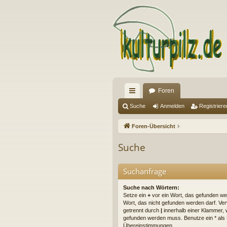
Foren
ch
Suche
Anmelden
Registriere
ne
Foren-Übersicht
llz
Suche
ug
riff
Suchanfrage
Suche nach Wörtern:
Setze ein
+
vor ein Wort, das gefunden w
Wort, das nicht gefunden werden darf. V
getrennt durch
|
innerhalb einer Klammer, 
gefunden werden muss. Benutze ein * als Pl
Übereinstimmungen.