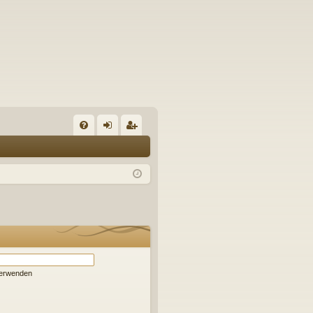
S
FA
n
eg
Q
m
ist
el
rie
de
re
n
n
verwenden