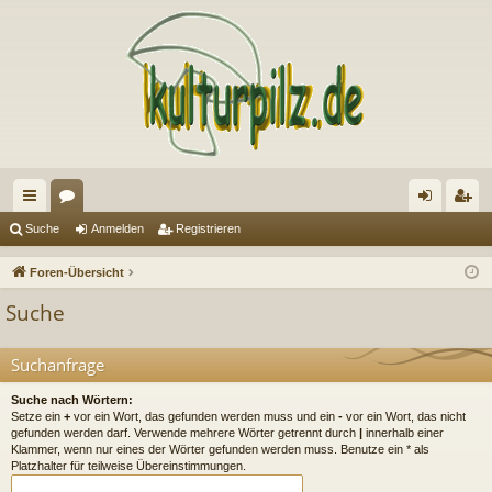
ch
or
n
eg
Suche
Anmelden
Registrieren
ne
en
m
ist
Foren-Übersicht
llz
el
rie
Suche
ug
de
re
riff
n
n
Suchanfrage
Suche nach Wörtern:
Setze ein
+
vor ein Wort, das gefunden werden muss und ein
-
vor ein Wort, das nicht
gefunden werden darf. Verwende mehrere Wörter getrennt durch
|
innerhalb einer
Klammer, wenn nur eines der Wörter gefunden werden muss. Benutze ein * als
Platzhalter für teilweise Übereinstimmungen.