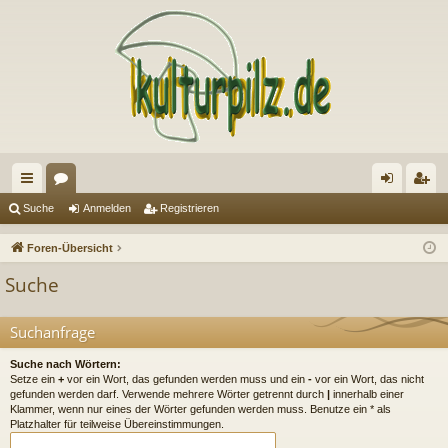
ch
or
n
eg
Suche
Anmelden
Registrieren
ne
en
m
ist
Foren-Übersicht
llz
el
rie
Suche
ug
de
re
riff
n
n
Suchanfrage
Suche nach Wörtern:
Setze ein
+
vor ein Wort, das gefunden werden muss und ein
-
vor ein Wort, das nicht
gefunden werden darf. Verwende mehrere Wörter getrennt durch
|
innerhalb einer
Klammer, wenn nur eines der Wörter gefunden werden muss. Benutze ein * als
Platzhalter für teilweise Übereinstimmungen.