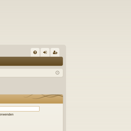
S
FA
n
eg
Q
m
ist
el
rie
de
re
n
n
verwenden