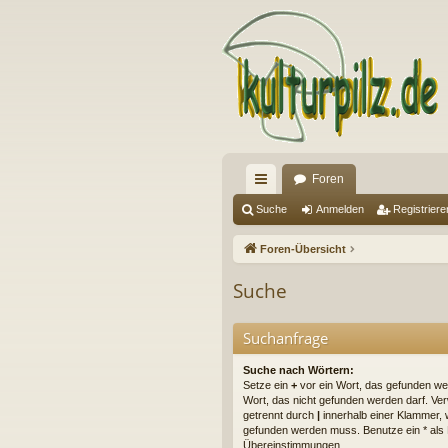
Foren
ch
Suche
Anmelden
Registriere
ne
Foren-Übersicht
llz
Suche
ug
riff
Suchanfrage
Suche nach Wörtern:
Setze ein
+
vor ein Wort, das gefunden w
Wort, das nicht gefunden werden darf. V
getrennt durch
|
innerhalb einer Klammer, 
gefunden werden muss. Benutze ein * als Pl
Übereinstimmungen.