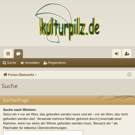
ch
or
n
eg
Suche
Anmelden
Registrieren
ne
en
m
ist
Foren-Übersicht
llz
el
rie
Suche
ug
de
re
riff
n
n
Suchanfrage
Suche nach Wörtern:
Setze ein
+
vor ein Wort, das gefunden werden muss und ein
-
vor ein Wort, das nicht
gefunden werden darf. Verwende mehrere Wörter getrennt durch
|
innerhalb einer
Klammer, wenn nur eines der Wörter gefunden werden muss. Benutze ein * als
Platzhalter für teilweise Übereinstimmungen.