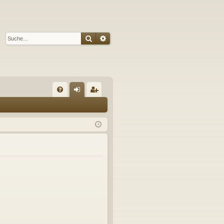
Suche
Erweiterte Suche
S
FA
n
eg
Q
m
ist
el
rie
de
re
n
n