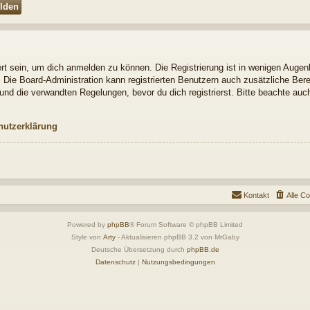
t sein, um dich anmelden zu können. Die Registrierung ist in wenigen Augenbl
. Die Board-Administration kann registrierten Benutzern auch zusätzliche Be
nd die verwandten Regelungen, bevor du dich registrierst. Bitte beachte auch
hutzerklärung
Kontakt
Alle C
Powered by
phpBB
® Forum Software © phpBB Limited
Style von
Arty
- Aktualisieren phpBB 3.2 von MrGaby
Deutsche Übersetzung durch
phpBB.de
Datenschutz
|
Nutzungsbedingungen