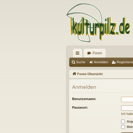
Foren
ch
Suche
Anmelden
Registriere
ne
Foren-Übersicht
llz
Anmelden
ug
riff
Benutzername:
Passwort:
Ich hab
Ange
Mein