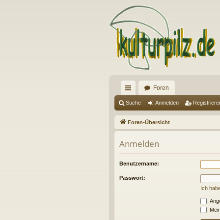
Foren
ch
Suche
Anmelden
Registriere
ne
Foren-Übersicht
llz
Anmelden
ug
riff
Benutzername:
Passwort:
Ich hab
Ange
Mein