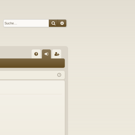
Suche
Erweiterte Suche
S
FA
n
eg
Q
m
ist
el
rie
de
re
n
n