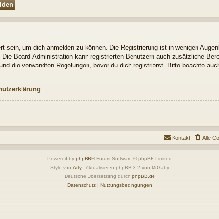
t sein, um dich anmelden zu können. Die Registrierung ist in wenigen Augenbl
. Die Board-Administration kann registrierten Benutzern auch zusätzliche Be
nd die verwandten Regelungen, bevor du dich registrierst. Bitte beachte auch
hutzerklärung
Kontakt
Alle C
Powered by
phpBB
® Forum Software © phpBB Limited
Style von
Arty
- Aktualisieren phpBB 3.2 von MrGaby
Deutsche Übersetzung durch
phpBB.de
Datenschutz
|
Nutzungsbedingungen