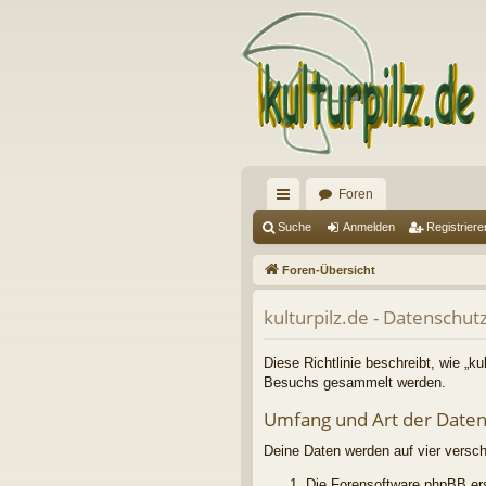
Foren
ch
Suche
Anmelden
Registriere
ne
Foren-Übersicht
llz
kulturpilz.de - Datenschut
ug
riff
Diese Richtlinie beschreibt, wie „ku
Besuchs gesammelt werden.
Umfang und Art der Date
Deine Daten werden auf vier versc
Die Forensoftware phpBB ers