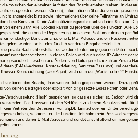
 die zwischen den einzelnen Aufrufen des Boards erhalten bleiben. In diesen 
enaufrufe zugeordnet werden können), Informationen über die von dir gelesenen
u nicht angemeldet bist) sowie Informationen über deine Teilnahme an Umfrag
rden deine Benutzer-ID, ein Authentifizierungsschlüssel und eine Session-ID 
t von einem Jahr. Alle Cookies kannst du jederzeit über die Funktion „Alle C
espeichert, die du bei der Registrierung, in deinem Profil oder deinem persön
ns ein eindeutiger Benutzername, eine E-Mail-Adresse und ein Passwort notw
estgelegt wurden, so ist dies für dich vor deren Eingabe ersichtlich.
ine private Nachricht erstellst, so werden die dort eingegebenen Daten ebenfal
ntwurf zwischenspeicherst. In diesen Fällen wird auch deine IP-Adresse gespe
ionen gespeichert: Löschen und Ändern von Beiträgen (dazu zählen Private Na
fildaten (E-Mail-Adresse, Kontoaktivierung, Benutzer-Passwort) und geschei
Browser-Kennzeichnung (User Agent) wird nur in der „Wer ist online?“-Funktio
lne Funktionen des Boards, dass weitere Daten gespeichert werden. Dazu geh
s von deinen Beiträgen oder explizit von dir gesetzte Lesezeichen oder Bena
ge-Verschlüsselung (Hash) gespeichert, so dass es sicher ist. Jedoch wird di
zu verwenden. Das Passwort ist dein Schlüssel zu deinem Benutzerkonto für d
 kein Vertreter des Betreibers, von phpBB Limited oder ein Dritter berechti
 vergessen haben, so kannst du die Funktion „Ich habe mein Passwort verges
zernamen und deiner E-Mail-Adresse und sendet anschließend ein neu generi
reifen kannst.
cherung