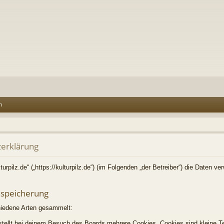
n
zerklärung
lturpilz.de“ („https://kulturpilz.de“) (im Folgenden „der Betreiber“) die Daten 
nspeicherung
hiedene Arten gesammelt:
tellt bei deinem Besuch des Boards mehrere Cookies. Cookies sind kleine Te