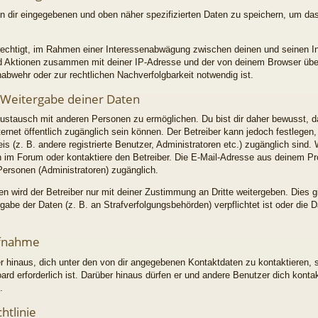
on dir eingegebenen und oben näher spezifizierten Daten zu speichern, um da
erechtigt, im Rahmen einer Interessenabwägung zwischen deinen und seinen I
 und Aktionen zusammen mit deiner IP-Adresse und der von deinem Browser üb
abwehr oder zur rechtlichen Nachverfolgbarkeit notwendig ist.
 Weitergabe deiner Daten
ustausch mit anderen Personen zu ermöglichen. Du bist dir daher bewusst, d
Internet öffentlich zugänglich sein können. Der Betreiber kann jedoch festlegen
is (z. B. andere registrierte Benutzer, Administratoren etc.) zugänglich sin
im Forum oder kontaktiere den Betreiber. Die E-Mail-Adresse aus deinem Profi
Personen (Administratoren) zugänglich.
 wird der Betreiber nur mit deiner Zustimmung an Dritte weitergeben. Dies gil
abe der Daten (z. B. an Strafverfolgungsbehörden) verpflichtet ist oder die 
ufnahme
r hinaus, dich unter den von dir angegebenen Kontaktdaten zu kontaktieren, s
ard erforderlich ist. Darüber hinaus dürfen er und andere Benutzer dich konta
.
htlinie