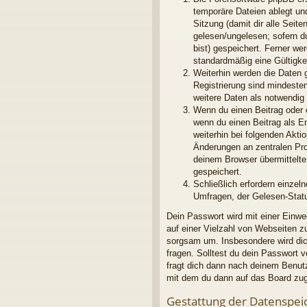
temporäre Dateien ablegt und
Sitzung (damit dir alle Seit
gelesen/ungelesen; sofern d
bist) gespeichert. Ferner we
standardmäßig eine Gültigkei
Weiterhin werden die Daten g
Registrierung sind mindeste
weitere Daten als notwendig f
Wenn du einen Beitrag oder e
wenn du einen Beitrag als E
weiterhin bei folgenden Akt
Änderungen an zentralen Pro
deinem Browser übermittelte 
gespeichert.
Schließlich erfordern einze
Umfragen, der Gelesen-Statu
Dein Passwort wird mit einer Einwe
auf einer Vielzahl von Webseiten 
sorgsam um. Insbesondere wird dich
fragen. Solltest du dein Passwort
fragt dich dann nach deinem Benut
mit dem du dann auf das Board zug
Gestattung der Datenspei