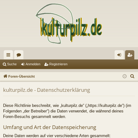
ch
or
n
eg
Suche
Anmelden
Registrieren
ne
en
m
ist
S
Foren-Übersicht
llz
el
rie
u
kulturpilz.de - Datenschutzerklärung
c
ug
de
re
h
riff
n
n
e
Diese Richtlinie beschreibt, wie „kulturpilz.de“ („https://kulturpilz.de“) (im
Folgenden „der Betreiber“) die Daten verwendet, die während deines
Foren-Besuchs gesammelt werden.
Umfang und Art der Datenspeicherung
Deine Daten werden auf vier verschiedene Arten gesammelt: