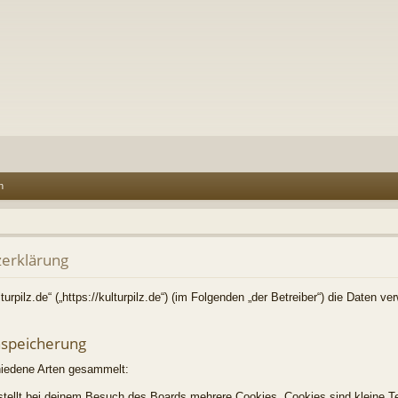
n
zerklärung
lturpilz.de“ („https://kulturpilz.de“) (im Folgenden „der Betreiber“) die Daten 
nspeicherung
hiedene Arten gesammelt:
tellt bei deinem Besuch des Boards mehrere Cookies. Cookies sind kleine Te