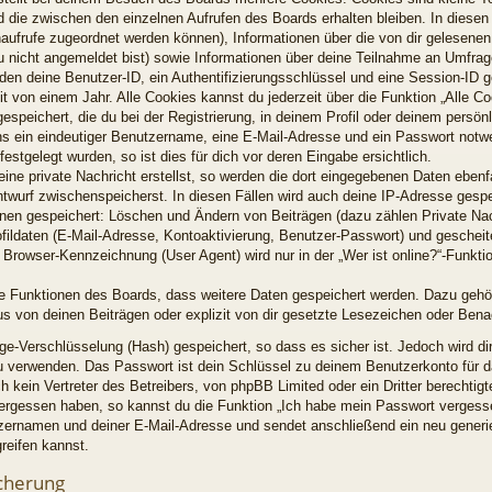
 die zwischen den einzelnen Aufrufen des Boards erhalten bleiben. In diesen 
enaufrufe zugeordnet werden können), Informationen über die von dir gelesenen
u nicht angemeldet bist) sowie Informationen über deine Teilnahme an Umfrag
rden deine Benutzer-ID, ein Authentifizierungsschlüssel und eine Session-ID 
t von einem Jahr. Alle Cookies kannst du jederzeit über die Funktion „Alle C
espeichert, die du bei der Registrierung, in deinem Profil oder deinem persön
ns ein eindeutiger Benutzername, eine E-Mail-Adresse und ein Passwort notw
estgelegt wurden, so ist dies für dich vor deren Eingabe ersichtlich.
ine private Nachricht erstellst, so werden die dort eingegebenen Daten ebenfal
ntwurf zwischenspeicherst. In diesen Fällen wird auch deine IP-Adresse gespe
ionen gespeichert: Löschen und Ändern von Beiträgen (dazu zählen Private Na
fildaten (E-Mail-Adresse, Kontoaktivierung, Benutzer-Passwort) und geschei
Browser-Kennzeichnung (User Agent) wird nur in der „Wer ist online?“-Funktio
lne Funktionen des Boards, dass weitere Daten gespeichert werden. Dazu geh
s von deinen Beiträgen oder explizit von dir gesetzte Lesezeichen oder Bena
ge-Verschlüsselung (Hash) gespeichert, so dass es sicher ist. Jedoch wird di
zu verwenden. Das Passwort ist dein Schlüssel zu deinem Benutzerkonto für d
 kein Vertreter des Betreibers, von phpBB Limited oder ein Dritter berechti
 vergessen haben, so kannst du die Funktion „Ich habe mein Passwort verges
zernamen und deiner E-Mail-Adresse und sendet anschließend ein neu generi
reifen kannst.
cherung