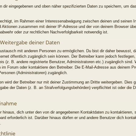
on dir eingegebenen und oben näher spezifizierten Daten zu speichern, um da
erechtigt, im Rahmen einer Interessenabwägung zwischen deinen und seinen I
 und Aktionen zusammen mit deiner IP-Adresse und der von deinem Browser üb
abwehr oder zur rechtlichen Nachverfolgbarkeit notwendig ist.
 Weitergabe deiner Daten
ustausch mit anderen Personen zu ermöglichen. Du bist dir daher bewusst, d
Internet öffentlich zugänglich sein können. Der Betreiber kann jedoch festlegen
is (z. B. andere registrierte Benutzer, Administratoren etc.) zugänglich sin
im Forum oder kontaktiere den Betreiber. Die E-Mail-Adresse aus deinem Profi
Personen (Administratoren) zugänglich.
 wird der Betreiber nur mit deiner Zustimmung an Dritte weitergeben. Dies gil
abe der Daten (z. B. an Strafverfolgungsbehörden) verpflichtet ist oder die 
ufnahme
r hinaus, dich unter den von dir angegebenen Kontaktdaten zu kontaktieren, s
ard erforderlich ist. Darüber hinaus dürfen er und andere Benutzer dich konta
.
htlinie