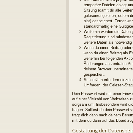
temporäre Dateien ablegt und
Sitzung (damit dir alle Seit
gelesen/ungelesen; sofern d
bist) gespeichert. Ferner we
standardmäßig eine Gültigkei
Weiterhin werden die Daten g
Registrierung sind mindeste
weitere Daten als notwendig f
Wenn du einen Beitrag oder e
wenn du einen Beitrag als E
weiterhin bei folgenden Akt
Änderungen an zentralen Pro
deinem Browser übermittelte 
gespeichert.
Schließlich erfordern einze
Umfragen, der Gelesen-Statu
Dein Passwort wird mit einer Einwe
auf einer Vielzahl von Webseiten 
sorgsam um. Insbesondere wird dich
fragen. Solltest du dein Passwort
fragt dich dann nach deinem Benut
mit dem du dann auf das Board zug
Gestattung der Datenspei