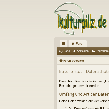
Foren
ch
Suche
Anmelden
Registriere
ne
Foren-Übersicht
llz
kulturpilz.de - Datenschut
ug
riff
Diese Richtlinie beschreibt, wie „ku
Besuchs gesammelt werden.
Umfang und Art der Date
Deine Daten werden auf vier versc
Die Forensoftware phpBB ers