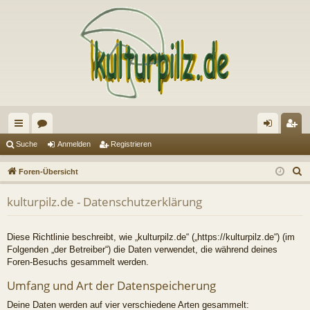
ch
or
n
eg
Suche
Anmelden
Registrieren
ne
en
m
ist
S
Foren-Übersicht
llz
el
rie
u
kulturpilz.de - Datenschutzerklärung
c
ug
de
re
h
riff
n
n
e
Diese Richtlinie beschreibt, wie „kulturpilz.de“ („https://kulturpilz.de“) (im
Folgenden „der Betreiber“) die Daten verwendet, die während deines
Foren-Besuchs gesammelt werden.
Umfang und Art der Datenspeicherung
Deine Daten werden auf vier verschiedene Arten gesammelt: