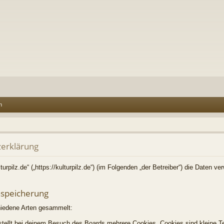
n
zerklärung
lturpilz.de“ („https://kulturpilz.de“) (im Folgenden „der Betreiber“) die Daten 
nspeicherung
hiedene Arten gesammelt:
tellt bei deinem Besuch des Boards mehrere Cookies. Cookies sind kleine Te