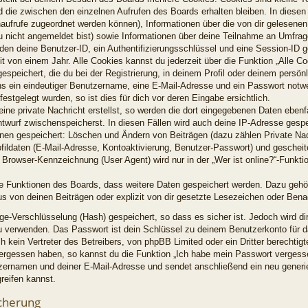
 die zwischen den einzelnen Aufrufen des Boards erhalten bleiben. In diesen 
enaufrufe zugeordnet werden können), Informationen über die von dir gelesenen
u nicht angemeldet bist) sowie Informationen über deine Teilnahme an Umfrag
rden deine Benutzer-ID, ein Authentifizierungsschlüssel und eine Session-ID 
t von einem Jahr. Alle Cookies kannst du jederzeit über die Funktion „Alle C
espeichert, die du bei der Registrierung, in deinem Profil oder deinem persön
ns ein eindeutiger Benutzername, eine E-Mail-Adresse und ein Passwort notw
estgelegt wurden, so ist dies für dich vor deren Eingabe ersichtlich.
ine private Nachricht erstellst, so werden die dort eingegebenen Daten ebenfal
ntwurf zwischenspeicherst. In diesen Fällen wird auch deine IP-Adresse gespe
ionen gespeichert: Löschen und Ändern von Beiträgen (dazu zählen Private Na
fildaten (E-Mail-Adresse, Kontoaktivierung, Benutzer-Passwort) und geschei
Browser-Kennzeichnung (User Agent) wird nur in der „Wer ist online?“-Funktio
lne Funktionen des Boards, dass weitere Daten gespeichert werden. Dazu geh
s von deinen Beiträgen oder explizit von dir gesetzte Lesezeichen oder Bena
ge-Verschlüsselung (Hash) gespeichert, so dass es sicher ist. Jedoch wird di
zu verwenden. Das Passwort ist dein Schlüssel zu deinem Benutzerkonto für d
 kein Vertreter des Betreibers, von phpBB Limited oder ein Dritter berechti
 vergessen haben, so kannst du die Funktion „Ich habe mein Passwort verges
zernamen und deiner E-Mail-Adresse und sendet anschließend ein neu generi
reifen kannst.
cherung