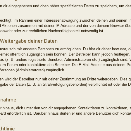
on dir eingegebenen und oben näher spezifizierten Daten zu speichern, um da
erechtigt, im Rahmen einer Interessenabwägung zwischen deinen und seinen I
 und Aktionen zusammen mit deiner IP-Adresse und der von deinem Browser üb
abwehr oder zur rechtlichen Nachverfolgbarkeit notwendig ist.
 Weitergabe deiner Daten
ustausch mit anderen Personen zu ermöglichen. Du bist dir daher bewusst, d
Internet öffentlich zugänglich sein können. Der Betreiber kann jedoch festlegen
is (z. B. andere registrierte Benutzer, Administratoren etc.) zugänglich sin
im Forum oder kontaktiere den Betreiber. Die E-Mail-Adresse aus deinem Profi
Personen (Administratoren) zugänglich.
 wird der Betreiber nur mit deiner Zustimmung an Dritte weitergeben. Dies gil
abe der Daten (z. B. an Strafverfolgungsbehörden) verpflichtet ist oder die 
ufnahme
r hinaus, dich unter den von dir angegebenen Kontaktdaten zu kontaktieren, s
ard erforderlich ist. Darüber hinaus dürfen er und andere Benutzer dich konta
.
htlinie