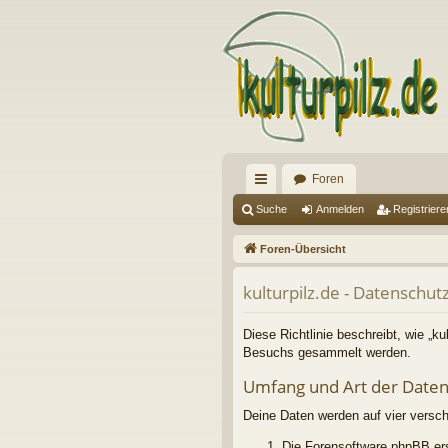
Foren
ch
Suche
Anmelden
Registriere
ne
Foren-Übersicht
llz
kulturpilz.de - Datenschut
ug
riff
Diese Richtlinie beschreibt, wie „ku
Besuchs gesammelt werden.
Umfang und Art der Date
Deine Daten werden auf vier versc
Die Forensoftware phpBB ers