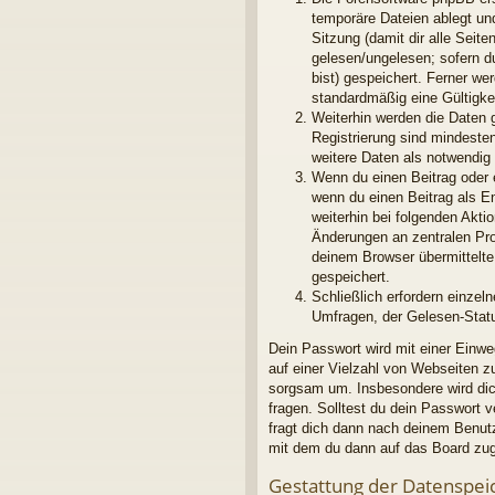
temporäre Dateien ablegt und
Sitzung (damit dir alle Seit
gelesen/ungelesen; sofern d
bist) gespeichert. Ferner we
standardmäßig eine Gültigkei
Weiterhin werden die Daten g
Registrierung sind mindeste
weitere Daten als notwendig f
Wenn du einen Beitrag oder e
wenn du einen Beitrag als E
weiterhin bei folgenden Akt
Änderungen an zentralen Pro
deinem Browser übermittelte 
gespeichert.
Schließlich erfordern einze
Umfragen, der Gelesen-Statu
Dein Passwort wird mit einer Einwe
auf einer Vielzahl von Webseiten 
sorgsam um. Insbesondere wird dich
fragen. Solltest du dein Passwort
fragt dich dann nach deinem Benut
mit dem du dann auf das Board zug
Gestattung der Datenspei