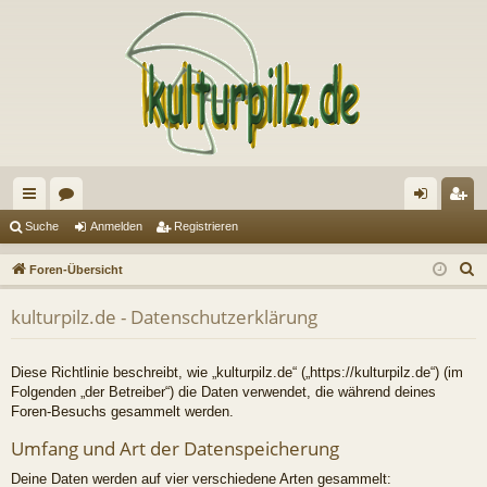
ch
or
n
eg
Suche
Anmelden
Registrieren
ne
en
m
ist
S
Foren-Übersicht
llz
el
rie
u
kulturpilz.de - Datenschutzerklärung
c
ug
de
re
h
riff
n
n
e
Diese Richtlinie beschreibt, wie „kulturpilz.de“ („https://kulturpilz.de“) (im
Folgenden „der Betreiber“) die Daten verwendet, die während deines
Foren-Besuchs gesammelt werden.
Umfang und Art der Datenspeicherung
Deine Daten werden auf vier verschiedene Arten gesammelt: