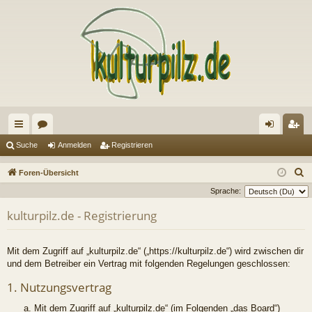
ch
or
n
eg
Suche
Anmelden
Registrieren
ne
en
m
ist
S
Foren-Übersicht
llz
el
rie
u
Sprache:
c
ug
de
re
kulturpilz.de - Registrierung
h
riff
n
n
e
Mit dem Zugriff auf „kulturpilz.de“ („https://kulturpilz.de“) wird zwischen dir
und dem Betreiber ein Vertrag mit folgenden Regelungen geschlossen:
1. Nutzungsvertrag
Mit dem Zugriff auf „kulturpilz.de“ (im Folgenden „das Board“)