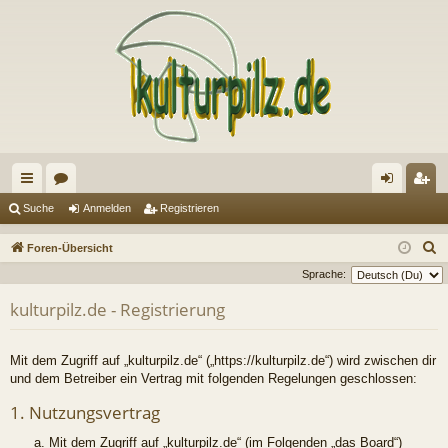
ch
or
n
eg
Suche
Anmelden
Registrieren
ne
en
m
ist
S
Foren-Übersicht
llz
el
rie
u
Sprache:
c
ug
de
re
kulturpilz.de - Registrierung
h
riff
n
n
e
Mit dem Zugriff auf „kulturpilz.de“ („https://kulturpilz.de“) wird zwischen dir
und dem Betreiber ein Vertrag mit folgenden Regelungen geschlossen:
1. Nutzungsvertrag
Mit dem Zugriff auf „kulturpilz.de“ (im Folgenden „das Board“)