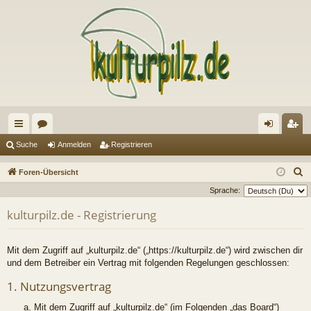
ch
or
n
eg
Suche
Anmelden
Registrieren
ne
en
m
ist
S
Foren-Übersicht
llz
el
rie
u
Sprache:
c
ug
de
re
kulturpilz.de - Registrierung
h
riff
n
n
e
Mit dem Zugriff auf „kulturpilz.de“ („https://kulturpilz.de“) wird zwischen dir
und dem Betreiber ein Vertrag mit folgenden Regelungen geschlossen:
1. Nutzungsvertrag
Mit dem Zugriff auf „kulturpilz.de“ (im Folgenden „das Board“)