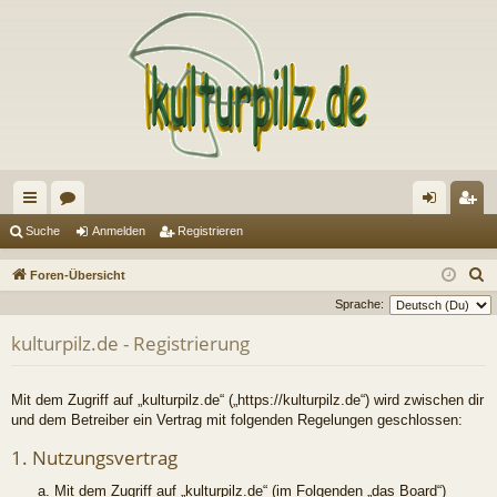
ch
or
n
eg
Suche
Anmelden
Registrieren
ne
en
m
ist
S
Foren-Übersicht
llz
el
rie
u
Sprache:
c
ug
de
re
kulturpilz.de - Registrierung
h
riff
n
n
e
Mit dem Zugriff auf „kulturpilz.de“ („https://kulturpilz.de“) wird zwischen dir
und dem Betreiber ein Vertrag mit folgenden Regelungen geschlossen:
1. Nutzungsvertrag
Mit dem Zugriff auf „kulturpilz.de“ (im Folgenden „das Board“)