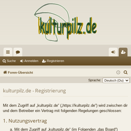
ch
or
n
eg
Suche
Anmelden
Registrieren
ne
en
m
ist
S
Foren-Übersicht
llz
el
rie
u
Sprache:
c
ug
de
re
kulturpilz.de - Registrierung
h
riff
n
n
e
Mit dem Zugriff auf „kulturpilz.de“ („https://kulturpilz.de“) wird zwischen dir
und dem Betreiber ein Vertrag mit folgenden Regelungen geschlossen:
1. Nutzungsvertrag
Mit dem Zugriff auf „kulturpilz.de“ (im Folgenden „das Board“)