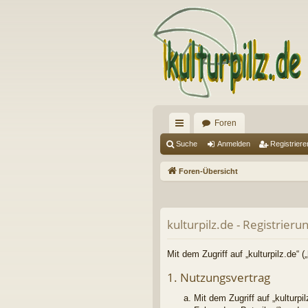
Foren
ch
Suche
Anmelden
Registriere
ne
Foren-Übersicht
llz
ug
kulturpilz.de - Registrieru
riff
Mit dem Zugriff auf „kulturpilz.de“ 
1. Nutzungsvertrag
Mit dem Zugriff auf „kulturp