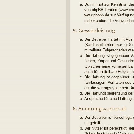
Du nimmst zur Kenntnis, das
von phpBB Limited (www.php
www.phpbb.de zur Verfügung 
insbesondere die Verwendung
5. Gewährleistung
Der Betreiber haftet mit Au
(Kardinalpflichten) nur für S
mittelbare Folgeschäden wi
Die Haftung ist gegenüber V
Leben, Körper und Gesundheit
typischerweise vorhersehbar
auch für mittelbare Folges
Die Haftung ist gegenüber U
fahrlässigem Verhalten des 
auf die vertragstypischen D
Die Haftungsbegrenzung der 
Ansprüche für eine Haftung 
6. Änderungsvorbehalt
Der Betreiber ist berechtig
mitgeteilt.
Der Nutzer ist berechtigt, 
Nutzer bestehende Vertragsve