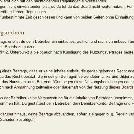
erklärst dich mit den nachfolgenden Regelungen einverstanden.
en nicht einverstanden bist, so darfst du das Board nicht weiter nutzen. Für
veröffentlichten Regelungen.
f unbestimmte Zeit geschlossen und kann von beiden Seiten ohne Einhaltung e
ngsrechten
rags erteilst du dem Betreiber ein einfaches, zeitlich und räumlich unbeschrä
es Boards zu nutzen.
kt 2, Unterpunkt a bleibt auch nach Kündigung des Nutzungsvertrages beste
ng eines Beitrags, dass er keine Inhalte enthält, die gegen geltendes Recht od
 du das Recht besitzt, die in deinen Beiträgen verwendeten Links und Bilder 
t das Hausrecht aus. Bei Verstößen gegen diese Nutzungsbedingungen oder an
ich nach Abmahnung zeitweise oder dauerhaft von der Nutzung dieses Boards 
 der Betreiber keine Verantwortung für die Inhalte von Beiträgen übernimmt, di
enommen hat. Du gestattest dem Betreiber, dein Benutzerkonto, Beiträge und F
 darüber hinaus, deine Beiträge abzuändern, sofern sie gegen o. g. Regeln ve
n Schaden zuzufügen.