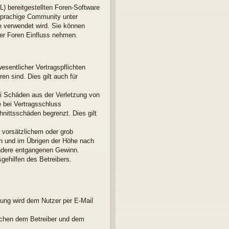
L) bereitgestellten Foren-Software
sprachige Community unter
e verwendet wird. Sie können
der Foren Einfluss nehmen.
esentlicher Vertragspflichten
en sind. Dies gilt auch für
ei Schäden aus der Verletzung von
e bei Vertragsschluss
nittsschäden begrenzt. Dies gilt
 vorsätzlichem oder grob
en und im Übrigen der Höhe nach
ondere entgangenen Gewinn.
gehilfen des Betreibers.
rung wird dem Nutzer per E-Mail
ischen dem Betreiber und dem