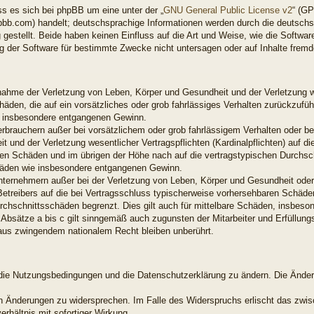
s es sich bei phpBB um eine unter der „
GNU General Public License v2
“ (GP
bb.com) handelt; deutschsprachige Informationen werden durch die deutsch
gestellt. Beide haben keinen Einfluss auf die Art und Weise, wie die Softwar
 der Software für bestimmte Zwecke nicht untersagen oder auf Inhalte frem
snahme der Verletzung von Leben, Körper und Gesundheit und der Verletzung w
chäden, die auf ein vorsätzliches oder grob fahrlässiges Verhalten zurückzuführ
e insbesondere entgangenen Gewinn.
erbrauchern außer bei vorsätzlichem oder grob fahrlässigem Verhalten oder b
 und der Verletzung wesentlicher Vertragspflichten (Kardinalpflichten) auf di
en Schäden und im übrigen der Höhe nach auf die vertragstypischen Durchsch
chäden wie insbesondere entgangenen Gewinn.
nternehmern außer bei der Verletzung von Leben, Körper und Gesundheit oder
Betreibers auf die bei Vertragsschluss typischerweise vorhersehbaren Schäd
urchschnittsschäden begrenzt. Dies gilt auch für mittelbare Schäden, insbes
Absätze a bis c gilt sinngemäß auch zugunsten der Mitarbeiter und Erfüllungs
aus zwingendem nationalem Recht bleiben unberührt.
t, die Nutzungsbedingungen und die Datenschutzerklärung zu ändern. Die Ände
den Änderungen zu widersprechen. Im Falle des Widerspruchs erlischt das zw
rhältnis mit sofortiger Wirkung.