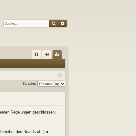
Suche
Erweiterte Suche
S
FA
n
eg
Q
m
ist
el
rie
Sprache:
de
re
n
n
folgenden Regelungen geschlossen:
 Betreiber des Boards ab (im