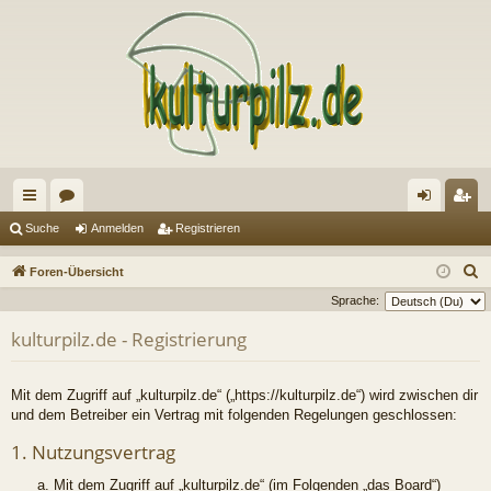
ch
or
n
eg
Suche
Anmelden
Registrieren
ne
en
m
ist
S
Foren-Übersicht
llz
el
rie
u
Sprache:
c
ug
de
re
kulturpilz.de - Registrierung
h
riff
n
n
e
Mit dem Zugriff auf „kulturpilz.de“ („https://kulturpilz.de“) wird zwischen dir
und dem Betreiber ein Vertrag mit folgenden Regelungen geschlossen:
1. Nutzungsvertrag
Mit dem Zugriff auf „kulturpilz.de“ (im Folgenden „das Board“)