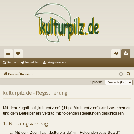
ch
or
n
eg
Suche
Anmelden
Registrieren
ne
en
m
ist
S
Foren-Übersicht
llz
el
rie
u
Sprache:
c
ug
de
re
kulturpilz.de - Registrierung
h
riff
n
n
e
Mit dem Zugriff auf „kulturpilz.de“ („https://kulturpilz.de“) wird zwischen dir
und dem Betreiber ein Vertrag mit folgenden Regelungen geschlossen:
1. Nutzungsvertrag
Mit dem Zugriff auf „kulturpilz.de“ (im Folgenden „das Board“)