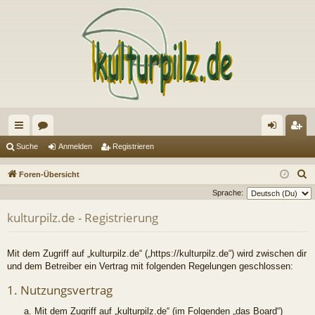
ch
or
n
eg
Suche
Anmelden
Registrieren
ne
en
m
ist
S
Foren-Übersicht
llz
el
rie
u
Sprache:
c
ug
de
re
kulturpilz.de - Registrierung
h
riff
n
n
e
Mit dem Zugriff auf „kulturpilz.de“ („https://kulturpilz.de“) wird zwischen dir
und dem Betreiber ein Vertrag mit folgenden Regelungen geschlossen:
1. Nutzungsvertrag
Mit dem Zugriff auf „kulturpilz.de“ (im Folgenden „das Board“)