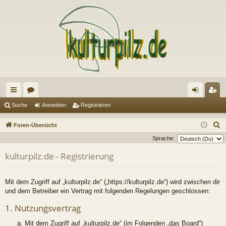
ch
or
n
eg
Suche
Anmelden
Registrieren
ne
en
m
ist
S
Foren-Übersicht
llz
el
rie
u
Sprache:
c
ug
de
re
kulturpilz.de - Registrierung
h
riff
n
n
e
Mit dem Zugriff auf „kulturpilz.de“ („https://kulturpilz.de“) wird zwischen dir
und dem Betreiber ein Vertrag mit folgenden Regelungen geschlossen:
1. Nutzungsvertrag
Mit dem Zugriff auf „kulturpilz.de“ (im Folgenden „das Board“)