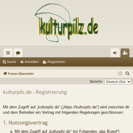
ch
or
n
eg
Suche
Anmelden
Registrieren
ne
en
m
ist
S
Foren-Übersicht
llz
el
rie
u
Sprache:
c
ug
de
re
kulturpilz.de - Registrierung
h
riff
n
n
e
Mit dem Zugriff auf „kulturpilz.de“ („https://kulturpilz.de“) wird zwischen dir
und dem Betreiber ein Vertrag mit folgenden Regelungen geschlossen:
1. Nutzungsvertrag
Mit dem Zugriff auf „kulturpilz.de“ (im Folgenden „das Board“)