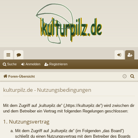
ch
or
n
eg
Suche
Anmelden
Registrieren
ne
en
m
ist
S
Foren-Übersicht
llz
el
rie
u
kulturpilz.de - Nutzungsbedingungen
c
ug
de
re
h
riff
n
n
e
Mit dem Zugriff auf „kulturpilz.de“ („https://kulturpilz.de“) wird zwischen dir
und dem Betreiber ein Vertrag mit folgenden Regelungen geschlossen:
1. Nutzungsvertrag
Mit dem Zugriff auf „kulturpilz.de“ (im Folgenden „das Board“)
schließt du einen Nutzungsvertrag mit dem Betreiber des Boards