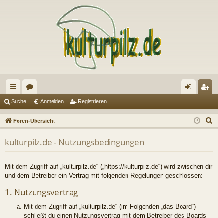
ch
or
n
eg
Suche
Anmelden
Registrieren
ne
en
m
ist
S
Foren-Übersicht
llz
el
rie
u
kulturpilz.de - Nutzungsbedingungen
c
ug
de
re
h
riff
n
n
e
Mit dem Zugriff auf „kulturpilz.de“ („https://kulturpilz.de“) wird zwischen dir
und dem Betreiber ein Vertrag mit folgenden Regelungen geschlossen:
1. Nutzungsvertrag
Mit dem Zugriff auf „kulturpilz.de“ (im Folgenden „das Board“)
schließt du einen Nutzungsvertrag mit dem Betreiber des Boards