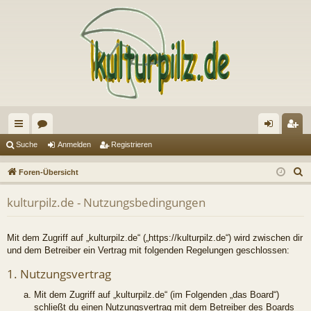
ch
or
n
eg
Suche
Anmelden
Registrieren
ne
en
m
ist
S
Foren-Übersicht
llz
el
rie
u
kulturpilz.de - Nutzungsbedingungen
c
ug
de
re
h
riff
n
n
e
Mit dem Zugriff auf „kulturpilz.de“ („https://kulturpilz.de“) wird zwischen dir
und dem Betreiber ein Vertrag mit folgenden Regelungen geschlossen:
1. Nutzungsvertrag
Mit dem Zugriff auf „kulturpilz.de“ (im Folgenden „das Board“)
schließt du einen Nutzungsvertrag mit dem Betreiber des Boards