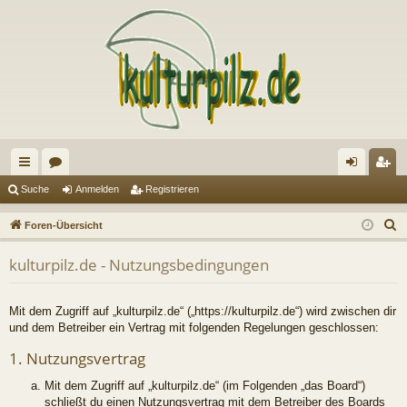
ch
or
n
eg
Suche
Anmelden
Registrieren
ne
en
m
ist
S
Foren-Übersicht
llz
el
rie
u
kulturpilz.de - Nutzungsbedingungen
c
ug
de
re
h
riff
n
n
e
Mit dem Zugriff auf „kulturpilz.de“ („https://kulturpilz.de“) wird zwischen dir
und dem Betreiber ein Vertrag mit folgenden Regelungen geschlossen:
1. Nutzungsvertrag
Mit dem Zugriff auf „kulturpilz.de“ (im Folgenden „das Board“)
schließt du einen Nutzungsvertrag mit dem Betreiber des Boards