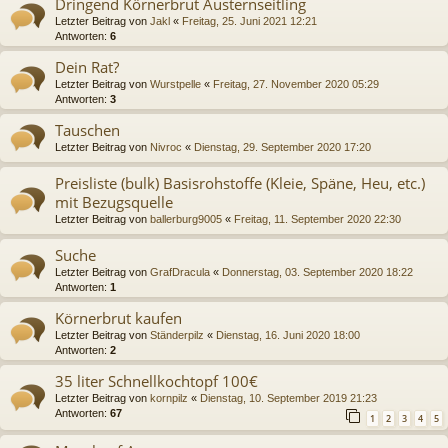
Dringend Körnerbrut Austernseitling
Letzter Beitrag von
Jakl
«
Freitag, 25. Juni 2021 12:21
Antworten:
6
Dein Rat?
Letzter Beitrag von
Wurstpelle
«
Freitag, 27. November 2020 05:29
Antworten:
3
Tauschen
Letzter Beitrag von
Nivroc
«
Dienstag, 29. September 2020 17:20
Preisliste (bulk) Basisrohstoffe (Kleie, Späne, Heu, etc.)
mit Bezugsquelle
Letzter Beitrag von
ballerburg9005
«
Freitag, 11. September 2020 22:30
Suche
Letzter Beitrag von
GrafDracula
«
Donnerstag, 03. September 2020 18:22
Antworten:
1
Körnerbrut kaufen
Letzter Beitrag von
Ständerpilz
«
Dienstag, 16. Juni 2020 18:00
Antworten:
2
35 liter Schnellkochtopf 100€
Letzter Beitrag von
kornpilz
«
Dienstag, 10. September 2019 21:23
Antworten:
67
1
2
3
4
5