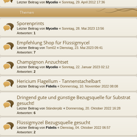
Letzter Beitrag von
Mycelio
«
Sonntag, 29. April 2012 17:36
Themen
Sporenprints
Letzter Beitrag von
Mycelio
«
Sonntag, 28. Mai 2023 13:56
Antworten:
1
Empfehlung Shop für Flüssigmycel
Letzter Beitrag von
Tom02
«
Dienstag, 23. Mai 2023 09:41
Antworten:
7
Champignon Anzuchtset
Letzter Beitrag von
Mycelio
«
Sonntag, 22. Januar 2023 02:12
Antworten:
2
Hericium Flagellum - Tannenstachelbart
Letzter Beitrag von
Fidelis
«
Donnerstag, 10. November 2022 08:08
Dringend gute und günstige Bezugsquelle für Substrat
gesucht!
Letzter Beitrag von
Ständerpilz
«
Donnerstag, 20. Oktober 2022 16:28
Antworten:
6
Flüssigmyzel Bezugsquelle gesucht
Letzter Beitrag von
Fidelis
«
Dienstag, 04. Oktober 2022 06:57
Antworten:
2