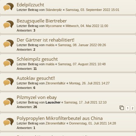
Edelpilzzucht
Letzter Beitrag von
Ständerpilz
«
Samstag, 03. September 2022 15:01
Bezugsquelle Biertreber
Letzter Beitrag von
Mycomane
«
Mittwoch, 04. Mai 2022 11:00
Antworten:
3
Der Gärtner ist rehabilitiert!
Letzter Beitrag von
malda
«
Samstag, 08. Januar 2022 09:26
Antworten:
2
Schleimpilz gesucht
Letzter Beitrag von
malda
«
Samstag, 07. August 2021 10:48
Antworten:
11
Autoklav gesucht!!
Letzter Beitrag von
Zitronenfalltür
«
Montag, 26. Juli 2021 14:27
Antworten:
6
Pilzmyzel von ebay
Letzter Beitrag von
Lauscher
«
Samstag, 17. Juli 2021 12:10
Antworten:
26
1
2
Polypropylen Mikrofilterbeutel aus China
Letzter Beitrag von
Zitronenfalltür
«
Donnerstag, 01. Juli 2021 14:28
Antworten:
1