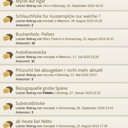
Mycel auf Agar
Letzter Beitrag von
Jörn
«
Dienstag, 10. September 2019 18:15
Schlauchfolie für Austernpilze nur welche ?
Letzter Beitrag von
kornpilz
«
Mittwoch, 28. August 2019 15:28
Antworten:
2
Buchenholz- Pellets
Letzter Beitrag von
Würz-Fleisch
«
Donnerstag, 22. August 2019 10:41
Antworten:
10
Autoklavesäcke
Letzter Beitrag von
mariapilz
«
Mittwoch, 17. Juli 2019 22:26
Antworten:
11
Pilzzucht Set abzugeben / nicht mehr aktuell
Letzter Beitrag von
mycota
«
Dienstag, 21. Mai 2019 19:57
Antworten:
3
Bezugsquelle grobe Späne
Letzter Beitrag von
Fidelis
«
Sonntag, 27. Januar 2019 22:12
Substratblöcke
Letzter Beitrag von
mariapilz
«
Donnerstag, 06. September 2018 14:43
Antworten:
3
ab heute bei Netto
Letzter Beitrag von
mariapilz
«
Donnerstag, 23. August 2018 17:30