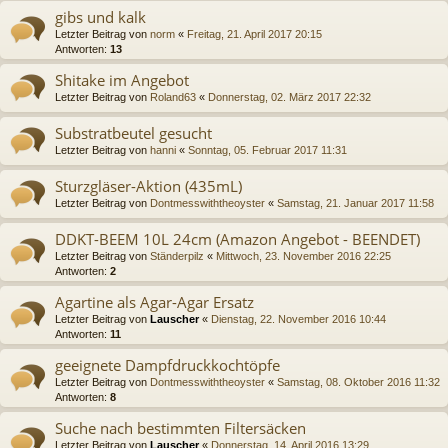
gibs und kalk
Letzter Beitrag von
norm
«
Freitag, 21. April 2017 20:15
Antworten:
13
Shitake im Angebot
Letzter Beitrag von
Roland63
«
Donnerstag, 02. März 2017 22:32
Substratbeutel gesucht
Letzter Beitrag von
hanni
«
Sonntag, 05. Februar 2017 11:31
Sturzgläser-Aktion (435mL)
Letzter Beitrag von
Dontmesswiththeoyster
«
Samstag, 21. Januar 2017 11:58
DDKT-BEEM 10L 24cm (Amazon Angebot - BEENDET)
Letzter Beitrag von
Ständerpilz
«
Mittwoch, 23. November 2016 22:25
Antworten:
2
Agartine als Agar-Agar Ersatz
Letzter Beitrag von
Lauscher
«
Dienstag, 22. November 2016 10:44
Antworten:
11
geeignete Dampfdruckkochtöpfe
Letzter Beitrag von
Dontmesswiththeoyster
«
Samstag, 08. Oktober 2016 11:32
Antworten:
8
Suche nach bestimmten Filtersäcken
Letzter Beitrag von
Lauscher
«
Donnerstag, 14. April 2016 13:29