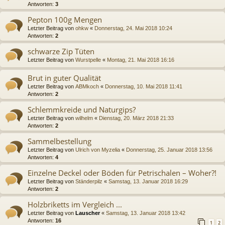
Antworten:
3
Pepton 100g Mengen
Letzter Beitrag von
ohkw
«
Donnerstag, 24. Mai 2018 10:24
Antworten:
2
schwarze Zip Tüten
Letzter Beitrag von
Wurstpelle
«
Montag, 21. Mai 2018 16:16
Brut in guter Qualität
Letzter Beitrag von
ABMkoch
«
Donnerstag, 10. Mai 2018 11:41
Antworten:
2
Schlemmkreide und Naturgips?
Letzter Beitrag von
wilhelm
«
Dienstag, 20. März 2018 21:33
Antworten:
2
Sammelbestellung
Letzter Beitrag von
Ulrich von Myzelia
«
Donnerstag, 25. Januar 2018 13:56
Antworten:
4
Einzelne Deckel oder Böden für Petrischalen – Woher?!
Letzter Beitrag von
Ständerpilz
«
Samstag, 13. Januar 2018 16:29
Antworten:
2
Holzbriketts im Vergleich ...
Letzter Beitrag von
Lauscher
«
Samstag, 13. Januar 2018 13:42
Antworten:
16
1
2