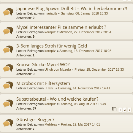
Japanese Plug Spawn Drill Bit – Wo in herbekommen?!
Letzter Beitrag von
mariapilz
«
Samstag, 06. Januar 2018 15:33
Antworten:
2
Mycel interessanter Pilze sammeln erlaubt ?
Letzter Beitrag von
kornpilz
«
Mittwoch, 27. Dezember 2017 20:51
Antworten:
9
3-6cm langes Stroh für wenig Geld
Letzter Beitrag von
kornpilz
«
Samstag, 16. Dezember 2017 10:23
Antworten:
1
Krause Glucke Mycel WO?
Letzter Beitrag von
Ulrich von Myzelia
«
Freitag, 15. Dezember 2017 18:33
Antworten:
9
Microbox mit Filtersystem
Letzter Beitrag von
_Hatti_
«
Dienstag, 14. November 2017 14:41
Substratbeutel - Wo und welche kaufen?
Letzter Beitrag von
kornpilz
«
Dienstag, 08. August 2017 18:49
Antworten:
37
1
2
3
Günstiger Roggen?
Letzter Beitrag von
Melideas
«
Freitag, 19. Mai 2017 14:01
Antworten:
7