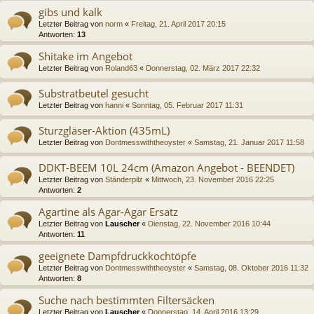
gibs und kalk
Letzter Beitrag von
norm
«
Freitag, 21. April 2017 20:15
Antworten:
13
Shitake im Angebot
Letzter Beitrag von
Roland63
«
Donnerstag, 02. März 2017 22:32
Substratbeutel gesucht
Letzter Beitrag von
hanni
«
Sonntag, 05. Februar 2017 11:31
Sturzgläser-Aktion (435mL)
Letzter Beitrag von
Dontmesswiththeoyster
«
Samstag, 21. Januar 2017 11:58
DDKT-BEEM 10L 24cm (Amazon Angebot - BEENDET)
Letzter Beitrag von
Ständerpilz
«
Mittwoch, 23. November 2016 22:25
Antworten:
2
Agartine als Agar-Agar Ersatz
Letzter Beitrag von
Lauscher
«
Dienstag, 22. November 2016 10:44
Antworten:
11
geeignete Dampfdruckkochtöpfe
Letzter Beitrag von
Dontmesswiththeoyster
«
Samstag, 08. Oktober 2016 11:32
Antworten:
8
Suche nach bestimmten Filtersäcken
Letzter Beitrag von
Lauscher
«
Donnerstag, 14. April 2016 13:29