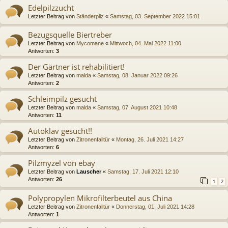
Edelpilzzucht
Letzter Beitrag von
Ständerpilz
«
Samstag, 03. September 2022 15:01
Bezugsquelle Biertreber
Letzter Beitrag von
Mycomane
«
Mittwoch, 04. Mai 2022 11:00
Antworten:
3
Der Gärtner ist rehabilitiert!
Letzter Beitrag von
malda
«
Samstag, 08. Januar 2022 09:26
Antworten:
2
Schleimpilz gesucht
Letzter Beitrag von
malda
«
Samstag, 07. August 2021 10:48
Antworten:
11
Autoklav gesucht!!
Letzter Beitrag von
Zitronenfalltür
«
Montag, 26. Juli 2021 14:27
Antworten:
6
Pilzmyzel von ebay
Letzter Beitrag von
Lauscher
«
Samstag, 17. Juli 2021 12:10
Antworten:
26
1
2
Polypropylen Mikrofilterbeutel aus China
Letzter Beitrag von
Zitronenfalltür
«
Donnerstag, 01. Juli 2021 14:28
Antworten:
1