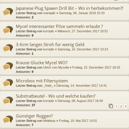
Japanese Plug Spawn Drill Bit – Wo in herbekommen?!
Letzter Beitrag von
mariapilz
«
Samstag, 06. Januar 2018 15:33
Antworten:
2
Mycel interessanter Pilze sammeln erlaubt ?
Letzter Beitrag von
kornpilz
«
Mittwoch, 27. Dezember 2017 20:51
Antworten:
9
3-6cm langes Stroh für wenig Geld
Letzter Beitrag von
kornpilz
«
Samstag, 16. Dezember 2017 10:23
Antworten:
1
Krause Glucke Mycel WO?
Letzter Beitrag von
Ulrich von Myzelia
«
Freitag, 15. Dezember 2017 18:33
Antworten:
9
Microbox mit Filtersystem
Letzter Beitrag von
_Hatti_
«
Dienstag, 14. November 2017 14:41
Substratbeutel - Wo und welche kaufen?
Letzter Beitrag von
kornpilz
«
Dienstag, 08. August 2017 18:49
Antworten:
37
1
2
3
Günstiger Roggen?
Letzter Beitrag von
Melideas
«
Freitag, 19. Mai 2017 14:01
Antworten:
7