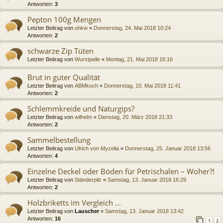
Antworten:
3
Pepton 100g Mengen
Letzter Beitrag von
ohkw
«
Donnerstag, 24. Mai 2018 10:24
Antworten:
2
schwarze Zip Tüten
Letzter Beitrag von
Wurstpelle
«
Montag, 21. Mai 2018 16:16
Brut in guter Qualität
Letzter Beitrag von
ABMkoch
«
Donnerstag, 10. Mai 2018 11:41
Antworten:
2
Schlemmkreide und Naturgips?
Letzter Beitrag von
wilhelm
«
Dienstag, 20. März 2018 21:33
Antworten:
2
Sammelbestellung
Letzter Beitrag von
Ulrich von Myzelia
«
Donnerstag, 25. Januar 2018 13:56
Antworten:
4
Einzelne Deckel oder Böden für Petrischalen – Woher?!
Letzter Beitrag von
Ständerpilz
«
Samstag, 13. Januar 2018 16:29
Antworten:
2
Holzbriketts im Vergleich ...
Letzter Beitrag von
Lauscher
«
Samstag, 13. Januar 2018 13:42
Antworten:
16
1
2