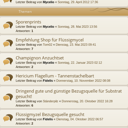
Letzter Beitrag von
Mycelio
«
Sonntag, 29. April 2012 17:36
Themen
Sporenprints
Letzter Beitrag von
Mycelio
«
Sonntag, 28. Mai 2023 13:56
Antworten:
1
Empfehlung Shop für Flüssigmycel
Letzter Beitrag von
Tom02
«
Dienstag, 23. Mai 2023 09:41
Antworten:
7
Champignon Anzuchtset
Letzter Beitrag von
Mycelio
«
Sonntag, 22. Januar 2023 02:12
Antworten:
2
Hericium Flagellum - Tannenstachelbart
Letzter Beitrag von
Fidelis
«
Donnerstag, 10. November 2022 08:08
Dringend gute und günstige Bezugsquelle für Substrat
gesucht!
Letzter Beitrag von
Ständerpilz
«
Donnerstag, 20. Oktober 2022 16:28
Antworten:
6
Flüssigmyzel Bezugsquelle gesucht
Letzter Beitrag von
Fidelis
«
Dienstag, 04. Oktober 2022 06:57
Antworten:
2