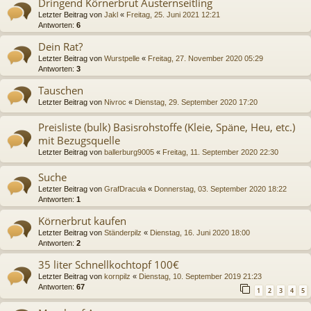
Dringend Körnerbrut Austernseitling
Letzter Beitrag von
Jakl
«
Freitag, 25. Juni 2021 12:21
Antworten:
6
Dein Rat?
Letzter Beitrag von
Wurstpelle
«
Freitag, 27. November 2020 05:29
Antworten:
3
Tauschen
Letzter Beitrag von
Nivroc
«
Dienstag, 29. September 2020 17:20
Preisliste (bulk) Basisrohstoffe (Kleie, Späne, Heu, etc.)
mit Bezugsquelle
Letzter Beitrag von
ballerburg9005
«
Freitag, 11. September 2020 22:30
Suche
Letzter Beitrag von
GrafDracula
«
Donnerstag, 03. September 2020 18:22
Antworten:
1
Körnerbrut kaufen
Letzter Beitrag von
Ständerpilz
«
Dienstag, 16. Juni 2020 18:00
Antworten:
2
35 liter Schnellkochtopf 100€
Letzter Beitrag von
kornpilz
«
Dienstag, 10. September 2019 21:23
Antworten:
67
1
2
3
4
5