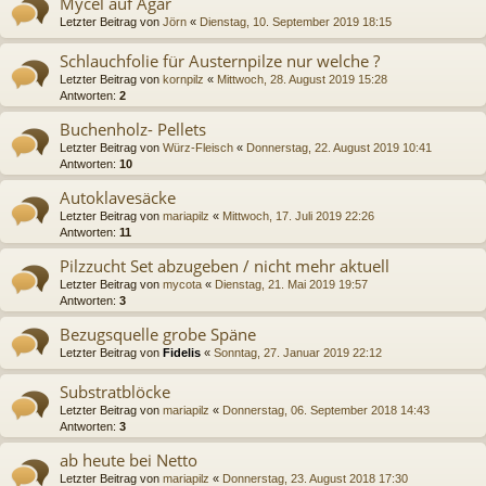
Mycel auf Agar
Letzter Beitrag von
Jörn
«
Dienstag, 10. September 2019 18:15
Schlauchfolie für Austernpilze nur welche ?
Letzter Beitrag von
kornpilz
«
Mittwoch, 28. August 2019 15:28
Antworten:
2
Buchenholz- Pellets
Letzter Beitrag von
Würz-Fleisch
«
Donnerstag, 22. August 2019 10:41
Antworten:
10
Autoklavesäcke
Letzter Beitrag von
mariapilz
«
Mittwoch, 17. Juli 2019 22:26
Antworten:
11
Pilzzucht Set abzugeben / nicht mehr aktuell
Letzter Beitrag von
mycota
«
Dienstag, 21. Mai 2019 19:57
Antworten:
3
Bezugsquelle grobe Späne
Letzter Beitrag von
Fidelis
«
Sonntag, 27. Januar 2019 22:12
Substratblöcke
Letzter Beitrag von
mariapilz
«
Donnerstag, 06. September 2018 14:43
Antworten:
3
ab heute bei Netto
Letzter Beitrag von
mariapilz
«
Donnerstag, 23. August 2018 17:30