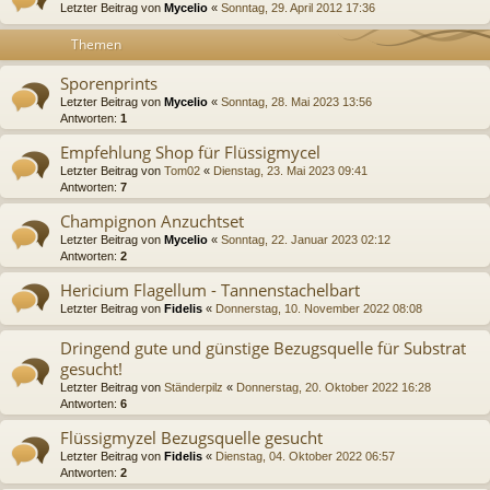
Letzter Beitrag von
Mycelio
«
Sonntag, 29. April 2012 17:36
Themen
Sporenprints
Letzter Beitrag von
Mycelio
«
Sonntag, 28. Mai 2023 13:56
Antworten:
1
Empfehlung Shop für Flüssigmycel
Letzter Beitrag von
Tom02
«
Dienstag, 23. Mai 2023 09:41
Antworten:
7
Champignon Anzuchtset
Letzter Beitrag von
Mycelio
«
Sonntag, 22. Januar 2023 02:12
Antworten:
2
Hericium Flagellum - Tannenstachelbart
Letzter Beitrag von
Fidelis
«
Donnerstag, 10. November 2022 08:08
Dringend gute und günstige Bezugsquelle für Substrat
gesucht!
Letzter Beitrag von
Ständerpilz
«
Donnerstag, 20. Oktober 2022 16:28
Antworten:
6
Flüssigmyzel Bezugsquelle gesucht
Letzter Beitrag von
Fidelis
«
Dienstag, 04. Oktober 2022 06:57
Antworten:
2