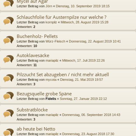
Mycel auf Agar
Letzter Beitrag von
Jörn
«
Dienstag, 10. September 2019 18:15
Schlauchfolie für Austernpilze nur welche ?
Letzter Beitrag von
kornpilz
«
Mittwoch, 28. August 2019 15:28
Antworten:
2
Buchenholz- Pellets
Letzter Beitrag von
Würz-Fleisch
«
Donnerstag, 22. August 2019 10:41
Antworten:
10
Autoklavesäcke
Letzter Beitrag von
mariapilz
«
Mittwoch, 17. Juli 2019 22:26
Antworten:
11
Pilzzucht Set abzugeben / nicht mehr aktuell
Letzter Beitrag von
mycota
«
Dienstag, 21. Mai 2019 19:57
Antworten:
3
Bezugsquelle grobe Späne
Letzter Beitrag von
Fidelis
«
Sonntag, 27. Januar 2019 22:12
Substratblöcke
Letzter Beitrag von
mariapilz
«
Donnerstag, 06. September 2018 14:43
Antworten:
3
ab heute bei Netto
Letzter Beitrag von
mariapilz
«
Donnerstag, 23. August 2018 17:30