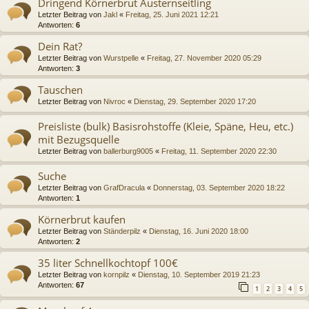
Dringend Körnerbrut Austernseitling
Letzter Beitrag von
Jakl
«
Freitag, 25. Juni 2021 12:21
Antworten:
6
Dein Rat?
Letzter Beitrag von
Wurstpelle
«
Freitag, 27. November 2020 05:29
Antworten:
3
Tauschen
Letzter Beitrag von
Nivroc
«
Dienstag, 29. September 2020 17:20
Preisliste (bulk) Basisrohstoffe (Kleie, Späne, Heu, etc.)
mit Bezugsquelle
Letzter Beitrag von
ballerburg9005
«
Freitag, 11. September 2020 22:30
Suche
Letzter Beitrag von
GrafDracula
«
Donnerstag, 03. September 2020 18:22
Antworten:
1
Körnerbrut kaufen
Letzter Beitrag von
Ständerpilz
«
Dienstag, 16. Juni 2020 18:00
Antworten:
2
35 liter Schnellkochtopf 100€
Letzter Beitrag von
kornpilz
«
Dienstag, 10. September 2019 21:23
Antworten:
67
1
2
3
4
5