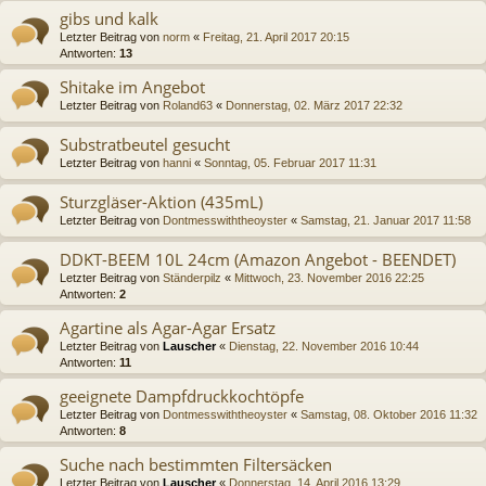
gibs und kalk
Letzter Beitrag von
norm
«
Freitag, 21. April 2017 20:15
Antworten:
13
Shitake im Angebot
Letzter Beitrag von
Roland63
«
Donnerstag, 02. März 2017 22:32
Substratbeutel gesucht
Letzter Beitrag von
hanni
«
Sonntag, 05. Februar 2017 11:31
Sturzgläser-Aktion (435mL)
Letzter Beitrag von
Dontmesswiththeoyster
«
Samstag, 21. Januar 2017 11:58
DDKT-BEEM 10L 24cm (Amazon Angebot - BEENDET)
Letzter Beitrag von
Ständerpilz
«
Mittwoch, 23. November 2016 22:25
Antworten:
2
Agartine als Agar-Agar Ersatz
Letzter Beitrag von
Lauscher
«
Dienstag, 22. November 2016 10:44
Antworten:
11
geeignete Dampfdruckkochtöpfe
Letzter Beitrag von
Dontmesswiththeoyster
«
Samstag, 08. Oktober 2016 11:32
Antworten:
8
Suche nach bestimmten Filtersäcken
Letzter Beitrag von
Lauscher
«
Donnerstag, 14. April 2016 13:29