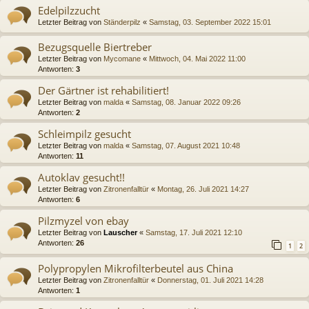
Edelpilzzucht
Letzter Beitrag von
Ständerpilz
«
Samstag, 03. September 2022 15:01
Bezugsquelle Biertreber
Letzter Beitrag von
Mycomane
«
Mittwoch, 04. Mai 2022 11:00
Antworten:
3
Der Gärtner ist rehabilitiert!
Letzter Beitrag von
malda
«
Samstag, 08. Januar 2022 09:26
Antworten:
2
Schleimpilz gesucht
Letzter Beitrag von
malda
«
Samstag, 07. August 2021 10:48
Antworten:
11
Autoklav gesucht!!
Letzter Beitrag von
Zitronenfalltür
«
Montag, 26. Juli 2021 14:27
Antworten:
6
Pilzmyzel von ebay
Letzter Beitrag von
Lauscher
«
Samstag, 17. Juli 2021 12:10
Antworten:
26
1
2
Polypropylen Mikrofilterbeutel aus China
Letzter Beitrag von
Zitronenfalltür
«
Donnerstag, 01. Juli 2021 14:28
Antworten:
1