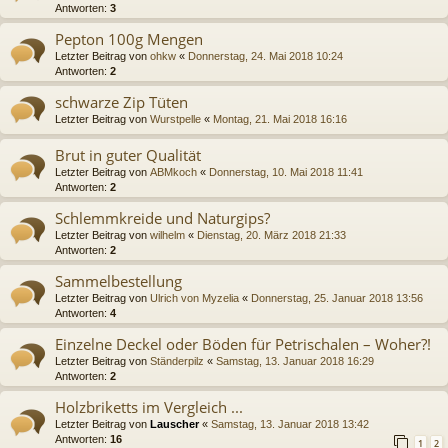
Antworten:
3
Pepton 100g Mengen
Letzter Beitrag von
ohkw
«
Donnerstag, 24. Mai 2018 10:24
Antworten:
2
schwarze Zip Tüten
Letzter Beitrag von
Wurstpelle
«
Montag, 21. Mai 2018 16:16
Brut in guter Qualität
Letzter Beitrag von
ABMkoch
«
Donnerstag, 10. Mai 2018 11:41
Antworten:
2
Schlemmkreide und Naturgips?
Letzter Beitrag von
wilhelm
«
Dienstag, 20. März 2018 21:33
Antworten:
2
Sammelbestellung
Letzter Beitrag von
Ulrich von Myzelia
«
Donnerstag, 25. Januar 2018 13:56
Antworten:
4
Einzelne Deckel oder Böden für Petrischalen – Woher?!
Letzter Beitrag von
Ständerpilz
«
Samstag, 13. Januar 2018 16:29
Antworten:
2
Holzbriketts im Vergleich ...
Letzter Beitrag von
Lauscher
«
Samstag, 13. Januar 2018 13:42
Antworten:
16
1
2