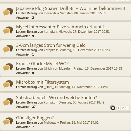
Japanese Plug Spawn Drill Bit – Wo in herbekommen?!
Letzter Beitrag von
mariapilz
«
Samstag, 06. Januar 2018 15:33
Antworten:
2
Mycel interessanter Pilze sammeln erlaubt ?
Letzter Beitrag von
kornpilz
«
Mittwoch, 27. Dezember 2017 20:51
Antworten:
9
3-6cm langes Stroh für wenig Geld
Letzter Beitrag von
kornpilz
«
Samstag, 16. Dezember 2017 10:23
Antworten:
1
Krause Glucke Mycel WO?
Letzter Beitrag von
Ulrich von Myzelia
«
Freitag, 15. Dezember 2017 18:33
Antworten:
9
Microbox mit Filtersystem
Letzter Beitrag von
_Hatti_
«
Dienstag, 14. November 2017 14:41
Substratbeutel - Wo und welche kaufen?
Letzter Beitrag von
kornpilz
«
Dienstag, 08. August 2017 18:49
Antworten:
37
1
2
3
Günstiger Roggen?
Letzter Beitrag von
Melideas
«
Freitag, 19. Mai 2017 14:01
Antworten:
7