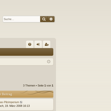
Suche
Erweiterte Suche
S
FA
n
eg
Q
m
ist
el
rie
de
re
n
n
3 Themen • Seite
1
von
1
r Beitrag
as-Pilzimperium
och, 19. März 2008 16:13