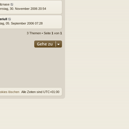
ilznase
rstag, 30. November 2006 20:54
eriull
tag, 05. September 2006 07:28
3 Themen • Seite
1
von
1
Gehe zu
ookies löschen
Alle Zeiten sind
UTC+01:00