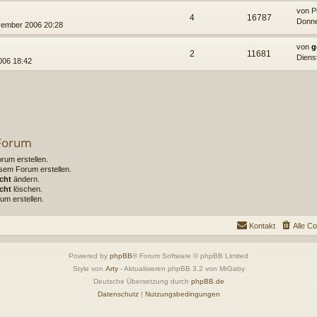
von
P
4
16787
Donne
vember 2006 20:28
von
g
2
11681
Diens
006 18:42
 Forum
um erstellen.
sem Forum erstellen.
cht
ändern.
cht
löschen.
um erstellen.
Kontakt
Alle C
Powered by
phpBB
® Forum Software © phpBB Limited
Style von
Arty
- Aktualisieren phpBB 3.2 von MrGaby
Deutsche Übersetzung durch
phpBB.de
Datenschutz
|
Nutzungsbedingungen