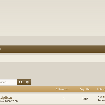
n
Suche
Erweiterte Suche
Antworten
Zugriffe
Letzte
tipticus
von
D
8
33861
Mittw
mber 2006 20:58