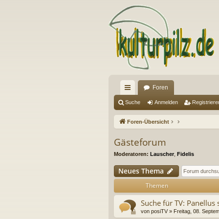
Foren
ch
Suche
Anmelden
Registriere
ne
Foren-Übersicht
llz
Gästeforum
ug
Moderatoren:
Lauscher
,
Fidelis
riff
Neues Thema
Themen
Suche für TV: Panellus s
von
posiTV
» Freitag, 08. Septe