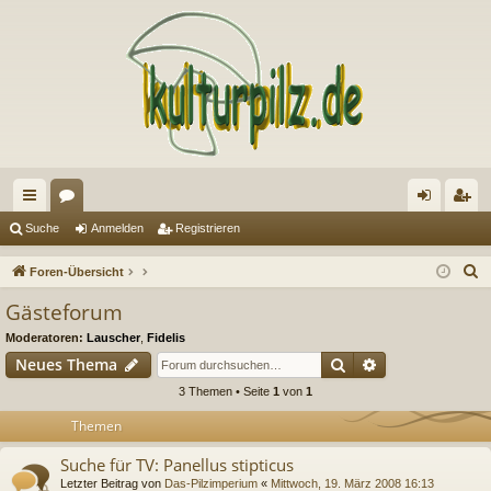
ch
or
n
eg
Suche
Anmelden
Registrieren
ne
en
m
ist
S
Foren-Übersicht
llz
el
rie
u
Gästeforum
c
ug
de
re
Moderatoren:
Lauscher
,
Fidelis
h
riff
n
n
Suche
Erweiterte Suc
Neues Thema
e
3 Themen • Seite
1
von
1
Themen
Suche für TV: Panellus stipticus
Letzter Beitrag von
Das-Pilzimperium
«
Mittwoch, 19. März 2008 16:13