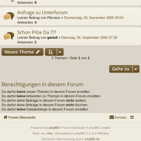
Antworten:
8
Anfrage zu Unterforum
Letzter Beitrag von
Pilznase
«
Donnerstag, 30. November 2006 20:54
Antworten:
4
Schon Pilze Da ???
Letzter Beitrag von
geriull
«
Dienstag, 05. September 2006 07:28
Antworten:
2
Neues Thema
3 Themen • Seite
1
von
1
Gehe zu
Berechtigungen in diesem Forum
Du darfst
keine
neuen Themen in diesem Forum erstellen.
Du darfst
keine
Antworten zu Themen in diesem Forum erstellen.
Du darfst deine Beiträge in diesem Forum
nicht
ändern.
Du darfst deine Beiträge in diesem Forum
nicht
löschen.
Du darfst
keine
Dateianhänge in diesem Forum erstellen.
Foren-Übersicht
Kontakt
Powered by
phpBB
® Forum Software © phpBB Limited
Style von
Arty
- Aktualisieren phpBB 3.2 von MrGaby
Deutsche Übersetzung durch
phpBB.de