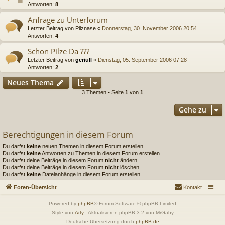
Antworten:
8
Anfrage zu Unterforum
Letzter Beitrag von
Pilznase
«
Donnerstag, 30. November 2006 20:54
Antworten:
4
Schon Pilze Da ???
Letzter Beitrag von
geriull
«
Dienstag, 05. September 2006 07:28
Antworten:
2
Neues Thema
3 Themen • Seite
1
von
1
Gehe zu
Berechtigungen in diesem Forum
Du darfst
keine
neuen Themen in diesem Forum erstellen.
Du darfst
keine
Antworten zu Themen in diesem Forum erstellen.
Du darfst deine Beiträge in diesem Forum
nicht
ändern.
Du darfst deine Beiträge in diesem Forum
nicht
löschen.
Du darfst
keine
Dateianhänge in diesem Forum erstellen.
Foren-Übersicht
Kontakt
Powered by
phpBB
® Forum Software © phpBB Limited
Style von
Arty
- Aktualisieren phpBB 3.2 von MrGaby
Deutsche Übersetzung durch
phpBB.de