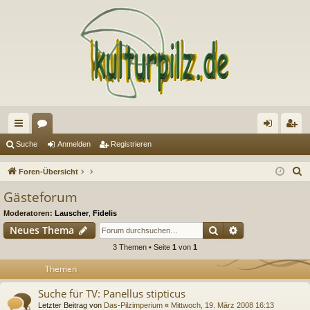
ch
or
n
eg
Suche
Anmelden
Registrieren
ne
en
m
ist
S
Foren-Übersicht
llz
el
rie
u
Gästeforum
c
ug
de
re
Moderatoren:
Lauscher
,
Fidelis
h
riff
n
n
Suche
Erweiterte Suc
Neues Thema
e
3 Themen • Seite
1
von
1
Themen
Suche für TV: Panellus stipticus
Letzter Beitrag von
Das-Pilzimperium
«
Mittwoch, 19. März 2008 16:13