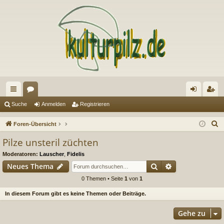
ch
or
n
eg
Suche
Anmelden
Registrieren
ne
en
m
ist
S
Foren-Übersicht
llz
el
rie
u
Pilze unsteril züchten
c
ug
de
re
Moderatoren:
Lauscher
,
Fidelis
h
riff
n
n
Suche
Erweiterte Suc
Neues Thema
e
0 Themen • Seite
1
von
1
In diesem Forum gibt es keine Themen oder Beiträge.
Gehe zu