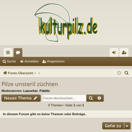
ch
or
n
eg
Suche
Anmelden
Registrieren
ne
en
m
ist
S
Foren-Übersicht
llz
el
rie
u
Pilze unsteril züchten
c
ug
de
re
Moderatoren:
Lauscher
,
Fidelis
h
riff
n
n
Suche
Erweiterte Suc
Neues Thema
e
0 Themen • Seite
1
von
1
In diesem Forum gibt es keine Themen oder Beiträge.
Gehe zu