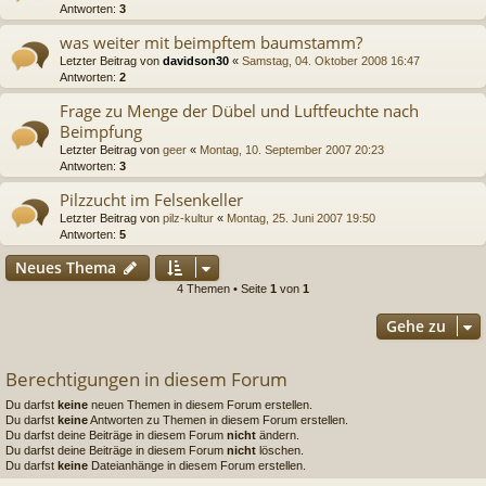
Antworten:
3
was weiter mit beimpftem baumstamm?
Letzter Beitrag von
davidson30
«
Samstag, 04. Oktober 2008 16:47
Antworten:
2
Frage zu Menge der Dübel und Luftfeuchte nach
Beimpfung
Letzter Beitrag von
geer
«
Montag, 10. September 2007 20:23
Antworten:
3
Pilzzucht im Felsenkeller
Letzter Beitrag von
pilz-kultur
«
Montag, 25. Juni 2007 19:50
Antworten:
5
Neues Thema
4 Themen • Seite
1
von
1
Gehe zu
Berechtigungen in diesem Forum
Du darfst
keine
neuen Themen in diesem Forum erstellen.
Du darfst
keine
Antworten zu Themen in diesem Forum erstellen.
Du darfst deine Beiträge in diesem Forum
nicht
ändern.
Du darfst deine Beiträge in diesem Forum
nicht
löschen.
Du darfst
keine
Dateianhänge in diesem Forum erstellen.