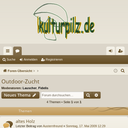
ch
or
n
eg
Suche
Anmelden
Registrieren
ne
en
m
ist
S
Foren-Übersicht
llz
el
rie
u
Outdoor-Zucht
c
ug
de
re
Moderatoren:
Lauscher
,
Fidelis
h
riff
n
n
Suche
Erweiterte Suc
Neues Thema
e
4 Themen • Seite
1
von
1
Themen
altes Holz
Letzter Beitrag von
Austernfreund
«
Sonntag, 17. Mai 2009 12:29