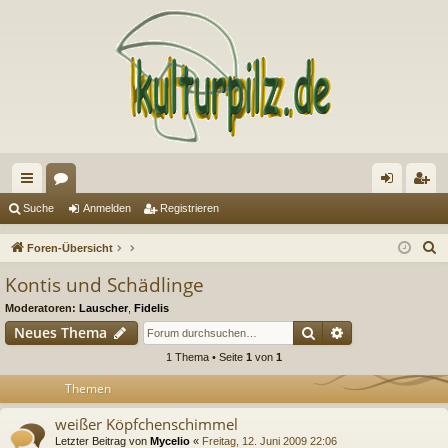
ch
or
n
eg
Suche
Anmelden
Registrieren
ne
en
m
ist
S
Foren-Übersicht
llz
el
rie
u
Kontis und Schädlinge
c
ug
de
re
Moderatoren:
Lauscher
,
Fidelis
h
riff
n
n
Suche
Erweiterte Suc
Neues Thema
e
1 Thema • Seite
1
von
1
Themen
weißer Köpfchenschimmel
Letzter Beitrag von
Mycelio
«
Freitag, 12. Juni 2009 22:06