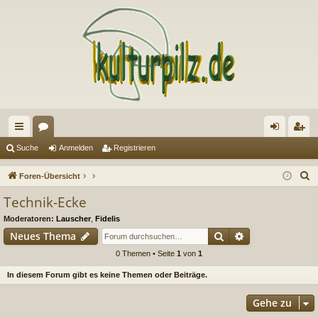
ch
or
n
eg
Suche
Anmelden
Registrieren
ne
en
m
ist
S
Foren-Übersicht
llz
el
rie
u
Technik-Ecke
c
ug
de
re
Moderatoren:
Lauscher
,
Fidelis
h
riff
n
n
Suche
Erweiterte Suc
Neues Thema
e
0 Themen • Seite
1
von
1
In diesem Forum gibt es keine Themen oder Beiträge.
Gehe zu