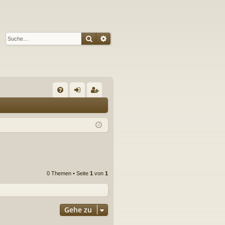
Suche
Erweiterte Suche
S
FA
n
eg
Q
m
ist
el
rie
de
re
n
n
0 Themen • Seite
1
von
1
Gehe zu