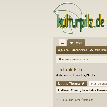
Foren
ch
Suche
Anmelden
Registriere
ne
Foren-Übersicht
llz
Technik-Ecke
ug
Moderatoren:
Lauscher
,
Fidelis
riff
Neues Thema
In diesem Forum gibt es keine Themen 
Zurück zur Foren-Übersicht