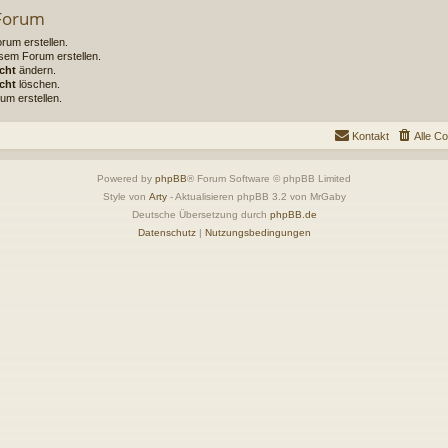
 Forum
um erstellen.
sem Forum erstellen.
cht
ändern.
cht
löschen.
um erstellen.
Kontakt
Alle C
Powered by
phpBB
® Forum Software © phpBB Limited
Style von
Arty
- Aktualisieren phpBB 3.2 von MrGaby
Deutsche Übersetzung durch
phpBB.de
Datenschutz
|
Nutzungsbedingungen