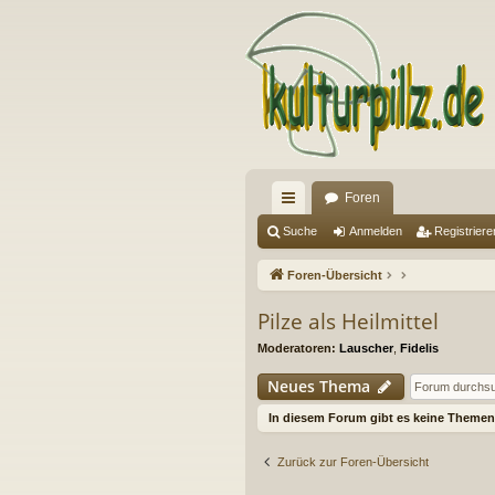
Foren
ch
Suche
Anmelden
Registriere
ne
Foren-Übersicht
llz
Pilze als Heilmittel
ug
Moderatoren:
Lauscher
,
Fidelis
riff
Neues Thema
In diesem Forum gibt es keine Themen 
Zurück zur Foren-Übersicht