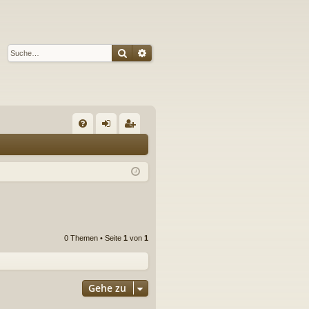
Suche
Erweiterte Suche
S
FA
n
eg
Q
m
ist
el
rie
de
re
n
n
0 Themen • Seite
1
von
1
Gehe zu