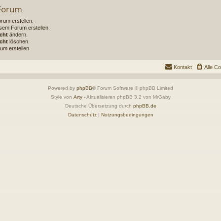
 Forum
um erstellen.
sem Forum erstellen.
cht
ändern.
cht
löschen.
um erstellen.
Kontakt
Alle C
Powered by
phpBB
® Forum Software © phpBB Limited
Style von
Arty
- Aktualisieren phpBB 3.2 von MrGaby
Deutsche Übersetzung durch
phpBB.de
Datenschutz
|
Nutzungsbedingungen