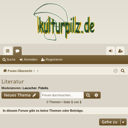
ch
or
n
eg
Suche
Anmelden
Registrieren
ne
en
m
ist
S
Foren-Übersicht
llz
el
rie
u
Literatur
c
ug
de
re
Moderatoren:
Lauscher
,
Fidelis
h
riff
n
n
Suche
Erweiterte Suc
Neues Thema
e
0 Themen • Seite
1
von
1
In diesem Forum gibt es keine Themen oder Beiträge.
Gehe zu