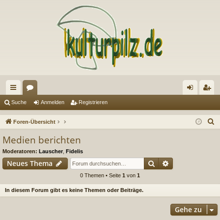
ch
or
n
eg
Suche
Anmelden
Registrieren
ne
en
m
ist
S
Foren-Übersicht
llz
el
rie
u
Medien berichten
c
ug
de
re
Moderatoren:
Lauscher
,
Fidelis
h
riff
n
n
Suche
Erweiterte Suc
Neues Thema
e
0 Themen • Seite
1
von
1
In diesem Forum gibt es keine Themen oder Beiträge.
Gehe zu