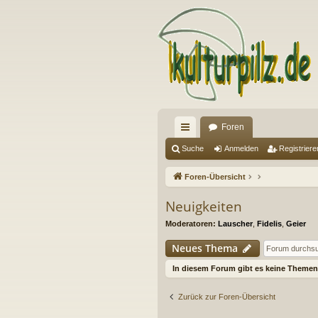
Foren
ch
Suche
Anmelden
Registriere
ne
Foren-Übersicht
llz
Neuigkeiten
ug
Moderatoren:
Lauscher
,
Fidelis
,
Geier
riff
Neues Thema
In diesem Forum gibt es keine Themen 
Zurück zur Foren-Übersicht