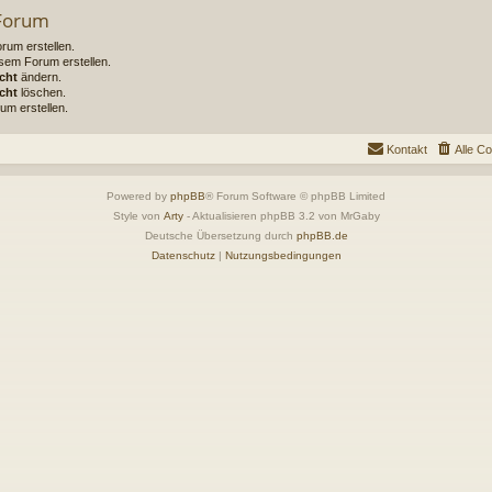
 Forum
um erstellen.
sem Forum erstellen.
cht
ändern.
cht
löschen.
um erstellen.
Kontakt
Alle C
Powered by
phpBB
® Forum Software © phpBB Limited
Style von
Arty
- Aktualisieren phpBB 3.2 von MrGaby
Deutsche Übersetzung durch
phpBB.de
Datenschutz
|
Nutzungsbedingungen