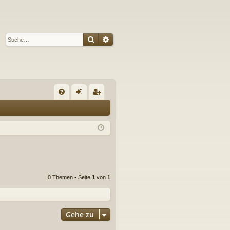
Suche
Erweiterte Suche
S
FA
n
eg
Q
m
ist
el
rie
de
re
n
n
0 Themen • Seite
1
von
1
Gehe zu