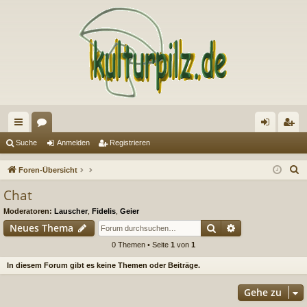
ch
or
n
eg
Suche
Anmelden
Registrieren
ne
en
m
ist
S
Foren-Übersicht
llz
el
rie
u
Chat
c
ug
de
re
Moderatoren:
Lauscher
,
Fidelis
,
Geier
h
riff
n
n
Suche
Erweiterte Suc
Neues Thema
e
0 Themen • Seite
1
von
1
In diesem Forum gibt es keine Themen oder Beiträge.
Gehe zu