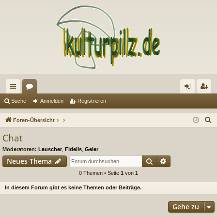
ch
or
n
eg
Suche
Anmelden
Registrieren
ne
en
m
ist
S
Foren-Übersicht
llz
el
rie
u
Chat
c
ug
de
re
Moderatoren:
Lauscher
,
Fidelis
,
Geier
h
riff
n
n
Suche
Erweiterte Suc
Neues Thema
e
0 Themen • Seite
1
von
1
In diesem Forum gibt es keine Themen oder Beiträge.
Gehe zu