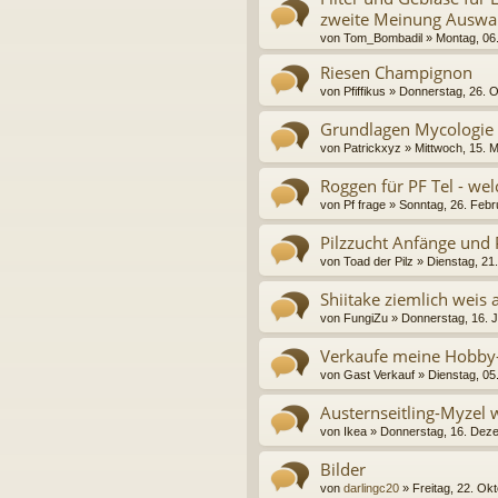
zweite Meinung Auswa
von
Tom_Bombadil
» Montag, 06
Riesen Champignon
von
Pfiffikus
» Donnerstag, 26. O
Grundlagen Mycologie 
von
Patrickxyz
» Mittwoch, 15. 
Roggen für PF Tel - w
von
Pf frage
» Sonntag, 26. Febr
Pilzzucht Anfänge und
von
Toad der Pilz
» Dienstag, 21.
Shiitake ziemlich weis
von
FungiZu
» Donnerstag, 16. J
Verkaufe meine Hobby-
von
Gast Verkauf
» Dienstag, 05.
Austernseitling-Myzel w
von
Ikea
» Donnerstag, 16. Dez
Bilder
von
darlingc20
» Freitag, 22. Ok