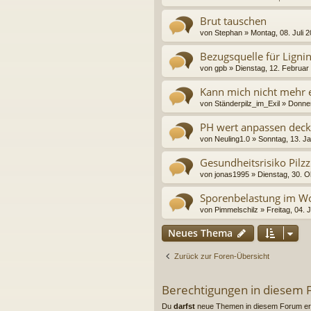
Brut tauschen
von
Stephan
» Montag, 08. Juli 
Bezugsquelle für Ligni
von
gpb
» Dienstag, 12. Februar
Kann mich nicht mehr 
von
Ständerpilz_im_Exil
» Donner
PH wert anpassen dec
von
Neuling1.0
» Sonntag, 13. J
Gesundheitsrisiko Pilz
von
jonas1995
» Dienstag, 30. O
Sporenbelastung im 
von
Pimmelschilz
» Freitag, 04. 
Neues Thema
Zurück zur Foren-Übersicht
Berechtigungen in diesem
Du
darfst
neue Themen in diesem Forum ers