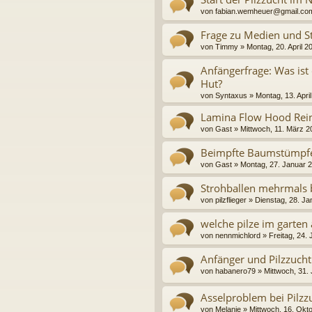
von
fabian.wemheuer@gmail.co
Frage zu Medien und St
von
Timmy
» Montag, 20. April 2
Anfängerfrage: Was ist
Hut?
von
Syntaxus
» Montag, 13. Apri
Lamina Flow Hood Rein
von
Gast
» Mittwoch, 11. März 2
Beimpfte Baumstümpfe
von
Gast
» Montag, 27. Januar 
Strohballen mehrmals
von
pilzflieger
» Dienstag, 28. Ja
welche pilze im garten
von
nennmichlord
» Freitag, 24.
Anfänger und Pilzzucht
von
habanero79
» Mittwoch, 31. 
Asselproblem bei Pilzz
von
Melanie
» Mittwoch, 16. Okt