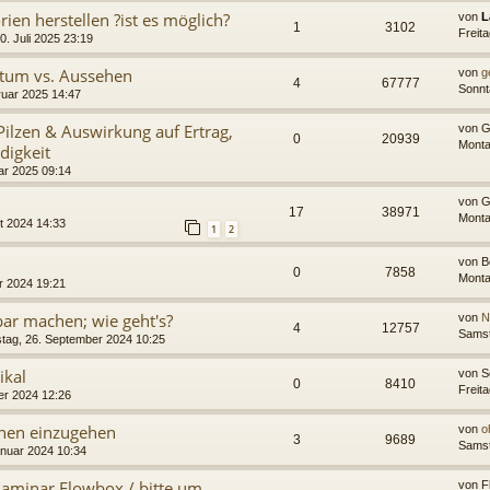
rien herstellen ?ist es möglich?
von
L
1
3102
Freit
. Juli 2025 23:19
tum vs. Aussehen
von
g
4
67777
Sonnt
uar 2025 14:47
 Pilzen & Auswirkung auf Ertrag,
von
G
0
20939
Monta
digkeit
ar 2025 09:14
von
G
17
38971
Monta
t 2024 14:33
1
2
von
B
0
7858
Monta
 2024 19:21
bar machen; wie geht's?
von
N
4
12757
Samst
tag, 26. September 2024 10:25
ikal
von
S
0
8410
Freit
er 2024 12:26
inen einzugehen
von
o
3
9689
Samst
anuar 2024 10:34
 Laminar Flowbox / bitte um
von
F