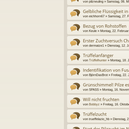
von
pilzneuling
» Samstag, 06. M
Gelbliche Flüssigkeit 
von
eichhorn67
» Samstag, 27. F
Bezug von Rohstoffen
von
Keule
» Montag, 22. Februar
Erster Zuchtversuch C
von
dermatze1
» Dienstag, 12. 
Trüffelanfänger
von
Trüffelhunter
» Montag, 18. 
Indentifikation von Fu
von
BjörnDasBrot
» Freitag, 22.
Grünschimmel! Pilze es
von
SPASS
» Montag, 16. Novem
Will nicht fruchten
von
Bobbyz
» Freitag, 16. Oktob
Trüffelzucht
von
trueffelazio_hb
» Dienstag, 2
Start der Pilzzucht im