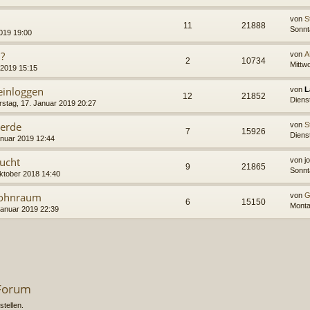
von
S
11
21888
Sonnt
2019 19:00
n?
von
A
2
10734
Mittw
 2019 15:15
einloggen
von
L
12
21852
Diens
stag, 17. Januar 2019 20:27
kerde
von
S
7
15926
Diens
anuar 2019 12:44
zucht
von
j
9
21865
Sonnt
ktober 2018 14:40
Wohnraum
von
G
6
15150
Monta
Januar 2019 22:39
 Forum
tellen.