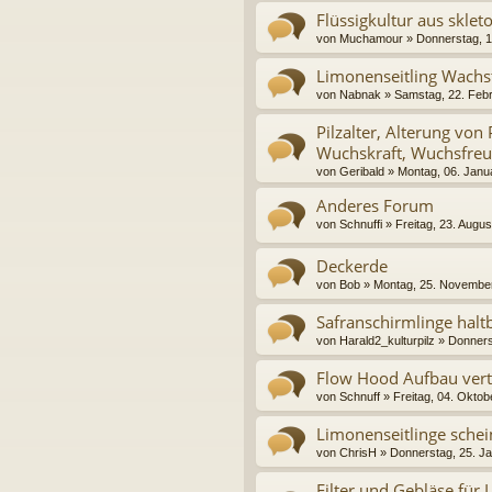
Flüssigkultur aus skleto
von
Muchamour
» Donnerstag, 10
Limonenseitling Wachs
von
Nabnak
» Samstag, 22. Febr
Pilzalter, Alterung von
Wuchskraft, Wuchsfreu
von
Geribald
» Montag, 06. Janu
Anderes Forum
von
Schnuffi
» Freitag, 23. Augus
Deckerde
von
Bob
» Montag, 25. November
Safranschirmlinge halt
von
Harald2_kulturpilz
» Donners
Flow Hood Aufbau vert
von
Schnuff
» Freitag, 04. Oktob
Limonenseitlinge sche
von
ChrisH
» Donnerstag, 25. J
Filter und Gebläse für