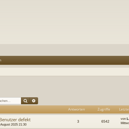
n
Suche
Erweiterte Suche
Antworten
Zugriffe
Letzte
 Benutzer defekt
von
L
3
6542
Mittw
 August 2025 21:30