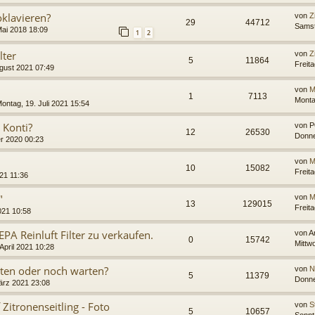
oklavieren?
von
Z
29
44712
Samst
Mai 2018 18:09
1
2
lter
von
Z
5
11864
Freit
ugust 2021 07:49
von
M
1
7113
Monta
ontag, 19. Juli 2021 15:54
Konti?
von
P
12
26530
Donne
r 2020 00:23
von
M
10
15082
Freit
21 11:36
"
von
M
13
129015
Freit
2021 10:58
EPA Reinluft Filter zu verkaufen.
von
A
0
15742
Mittwo
April 2021 10:28
rnten oder noch warten?
von
N
5
11379
Donne
ärz 2021 23:08
itronenseitling - Foto
von
S
5
10657