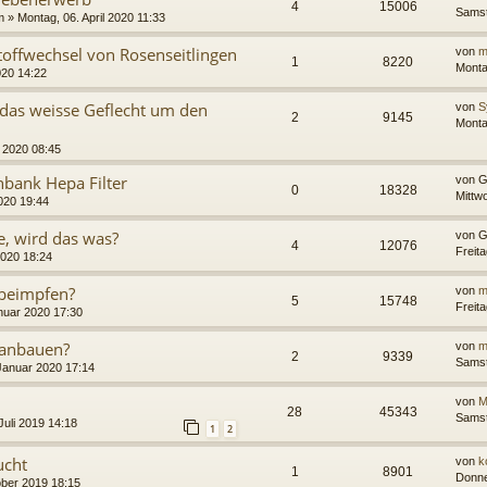
4
15006
Samst
m
» Montag, 06. April 2020 11:33
offwechsel von Rosenseitlingen
von
m
1
8220
Monta
020 14:22
 das weisse Geflecht um den
von
S
2
9145
Monta
l 2020 08:45
bank Hepa Filter
von
G
0
18328
Mittw
020 19:44
, wird das was?
von
G
4
12076
Freit
2020 18:24
 beimpfen?
von
m
5
15748
Freit
nuar 2020 17:30
 anbauen?
von
m
2
9339
Samst
 Januar 2020 17:14
von
M
28
45343
Samst
Juli 2019 14:18
1
2
ucht
von
k
1
8901
Donne
ober 2019 18:15