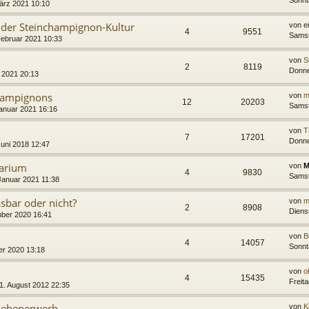
Sonnt
ärz 2021 10:10
in der Steinchampignon-Kultur
von
e
4
9551
Samst
ebruar 2021 10:33
von
S
2
8119
Donne
 2021 20:13
hampignons
von
m
12
20203
Samst
Januar 2021 16:16
von
T
7
17201
Donne
Juni 2018 12:47
sarium
von
M
4
9830
Samst
 Januar 2021 11:38
sbar oder nicht?
von
m
2
8908
Diens
ber 2020 16:41
von
B
4
14057
Sonnt
er 2020 13:18
von
o
4
15435
Freit
1. August 2012 22:35
 Nebenerwerb
von
K