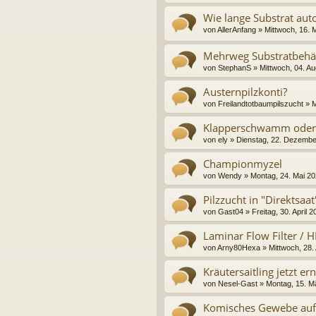
Wie lange Substrat aut
von
AllerAnfang
» Mittwoch, 16. 
Mehrweg Substratbehä
von
StephanS
» Mittwoch, 04. A
Austernpilzkonti?
von
Freilandtotbaumpilszucht
» M
Klapperschwamm oder 
von
ely
» Dienstag, 22. Dezembe
Championmyzel
von
Wendy
» Montag, 24. Mai 20
Pilzzucht in "Direktsaat
von
Gast04
» Freitag, 30. April 
Laminar Flow Filter / H
von
Arny80Hexa
» Mittwoch, 28. 
Kräutersaitling jetzt e
von
Nesel-Gast
» Montag, 15. M
Komisches Gewebe auf Z