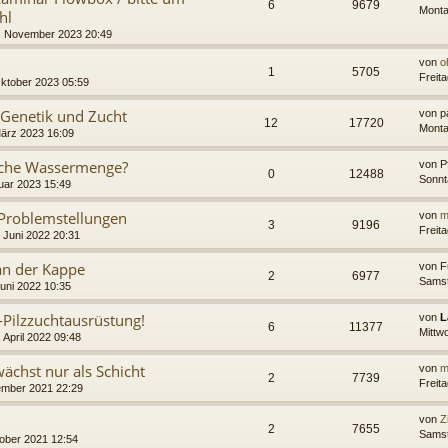
6
9679
Monta
hl
. November 2023 20:49
von
o
1
5705
Freit
ktober 2023 05:59
Genetik und Zucht
von
p
12
17720
Monta
März 2023 16:09
elche Wassermenge?
von
P
0
12488
Sonnt
uar 2023 15:49
 Problemstellungen
von
m
3
9196
Freita
 Juni 2022 20:31
 an der Kappe
von
F
2
6977
Samst
uni 2022 10:35
Pilzzuchtausrüstung!
von
L
6
11377
Mittwo
 April 2022 09:48
ächst nur als Schicht
von
m
2
7739
Freit
ember 2021 22:29
von
Z
2
7655
Samst
tober 2021 12:54