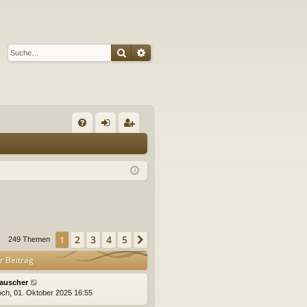
Suche
Erweiterte Suche
S
FA
n
eg
Q
m
ist
el
rie
de
re
n
n
2
3
4
5
1
Nächste
249 Themen
r Beitrag
auscher
och, 01. Oktober 2025 16:55