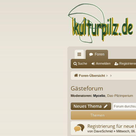
Foren
ch
Suche
Anmelden
Registriere
ne
Foren-Übersicht
llz
Gästeforum
ug
Moderatoren:
Mycelio
,
Das-Pilzimperium
riff
Neues Thema
Themen
Registrierung für neue
von
DaveSchmid
» Mittwoch, 06.