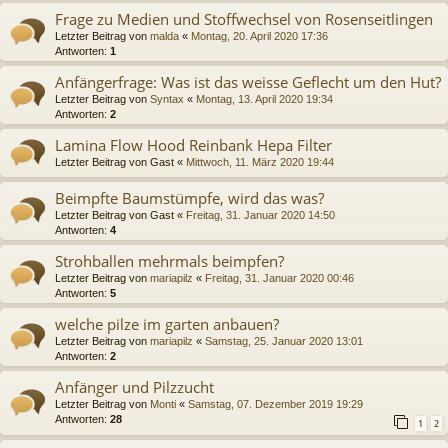
Frage zu Medien und Stoffwechsel von Rosenseitlingen
Letzter Beitrag von
malda
«
Montag, 20. April 2020 17:36
Antworten:
1
Anfängerfrage: Was ist das weisse Geflecht um den Hut?
Letzter Beitrag von
Syntax
«
Montag, 13. April 2020 19:34
Antworten:
2
Lamina Flow Hood Reinbank Hepa Filter
Letzter Beitrag von
Gast
«
Mittwoch, 11. März 2020 19:44
Beimpfte Baumstümpfe, wird das was?
Letzter Beitrag von
Gast
«
Freitag, 31. Januar 2020 14:50
Antworten:
4
Strohballen mehrmals beimpfen?
Letzter Beitrag von
mariapilz
«
Freitag, 31. Januar 2020 00:46
Antworten:
5
welche pilze im garten anbauen?
Letzter Beitrag von
mariapilz
«
Samstag, 25. Januar 2020 13:01
Antworten:
2
Anfänger und Pilzzucht
Letzter Beitrag von
Monti
«
Samstag, 07. Dezember 2019 19:29
Antworten:
28
1
2