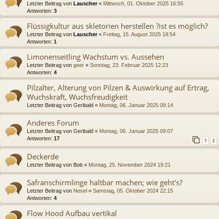
Letzter Beitrag von
Lauscher
«
Mittwoch, 01. Oktober 2025 16:55
Antworten:
3
Flüssigkultur aus skletorien herstellen ?ist es möglich?
Letzter Beitrag von
Lauscher
«
Freitag, 15. August 2025 18:54
Antworten:
1
Limonenseitling Wachstum vs. Aussehen
Letzter Beitrag von
geer
«
Sonntag, 23. Februar 2025 12:23
Antworten:
4
Pilzalter, Alterung von Pilzen & Auswirkung auf Ertrag,
Wuchskraft, Wuchsfreudigkeit
Letzter Beitrag von
Geribald
«
Montag, 06. Januar 2025 09:14
Anderes Forum
Letzter Beitrag von
Geribald
«
Montag, 06. Januar 2025 09:07
Antworten:
17
1
2
Deckerde
Letzter Beitrag von
Bob
«
Montag, 25. November 2024 19:21
Safranschirmlinge haltbar machen; wie geht's?
Letzter Beitrag von
Nesel
«
Samstag, 05. Oktober 2024 22:15
Antworten:
4
Flow Hood Aufbau vertikal