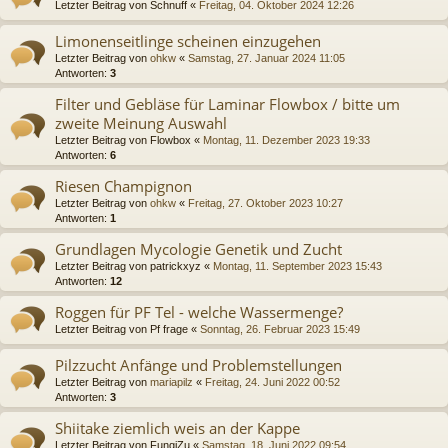
Letzter Beitrag von
Schnuff
«
Freitag, 04. Oktober 2024 12:26
Limonenseitlinge scheinen einzugehen
Letzter Beitrag von
ohkw
«
Samstag, 27. Januar 2024 11:05
Antworten:
3
Filter und Gebläse für Laminar Flowbox / bitte um
zweite Meinung Auswahl
Letzter Beitrag von
Flowbox
«
Montag, 11. Dezember 2023 19:33
Antworten:
6
Riesen Champignon
Letzter Beitrag von
ohkw
«
Freitag, 27. Oktober 2023 10:27
Antworten:
1
Grundlagen Mycologie Genetik und Zucht
Letzter Beitrag von
patrickxyz
«
Montag, 11. September 2023 15:43
Antworten:
12
Roggen für PF Tel - welche Wassermenge?
Letzter Beitrag von
Pf frage
«
Sonntag, 26. Februar 2023 15:49
Pilzzucht Anfänge und Problemstellungen
Letzter Beitrag von
mariapilz
«
Freitag, 24. Juni 2022 00:52
Antworten:
3
Shiitake ziemlich weis an der Kappe
Letzter Beitrag von
FungiZu
«
Samstag, 18. Juni 2022 09:54