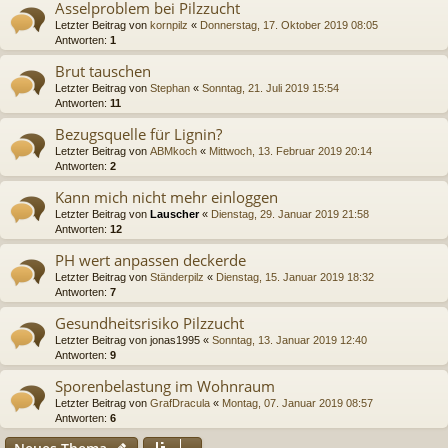
Asselproblem bei Pilzzucht
Letzter Beitrag von
kornpilz
«
Donnerstag, 17. Oktober 2019 08:05
Antworten:
1
Brut tauschen
Letzter Beitrag von
Stephan
«
Sonntag, 21. Juli 2019 15:54
Antworten:
11
Bezugsquelle für Lignin?
Letzter Beitrag von
ABMkoch
«
Mittwoch, 13. Februar 2019 20:14
Antworten:
2
Kann mich nicht mehr einloggen
Letzter Beitrag von
Lauscher
«
Dienstag, 29. Januar 2019 21:58
Antworten:
12
PH wert anpassen deckerde
Letzter Beitrag von
Ständerpilz
«
Dienstag, 15. Januar 2019 18:32
Antworten:
7
Gesundheitsrisiko Pilzzucht
Letzter Beitrag von
jonas1995
«
Sonntag, 13. Januar 2019 12:40
Antworten:
9
Sporenbelastung im Wohnraum
Letzter Beitrag von
GrafDracula
«
Montag, 07. Januar 2019 08:57
Antworten:
6