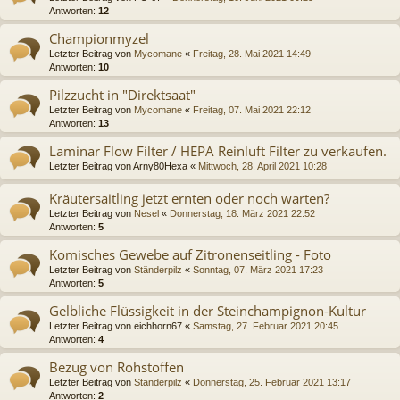
Antworten:
12
Championmyzel
Letzter Beitrag von
Mycomane
«
Freitag, 28. Mai 2021 14:49
Antworten:
10
Pilzzucht in "Direktsaat"
Letzter Beitrag von
Mycomane
«
Freitag, 07. Mai 2021 22:12
Antworten:
13
Laminar Flow Filter / HEPA Reinluft Filter zu verkaufen.
Letzter Beitrag von
Arny80Hexa
«
Mittwoch, 28. April 2021 10:28
Kräutersaitling jetzt ernten oder noch warten?
Letzter Beitrag von
Nesel
«
Donnerstag, 18. März 2021 22:52
Antworten:
5
Komisches Gewebe auf Zitronenseitling - Foto
Letzter Beitrag von
Ständerpilz
«
Sonntag, 07. März 2021 17:23
Antworten:
5
Gelbliche Flüssigkeit in der Steinchampignon-Kultur
Letzter Beitrag von
eichhorn67
«
Samstag, 27. Februar 2021 20:45
Antworten:
4
Bezug von Rohstoffen
Letzter Beitrag von
Ständerpilz
«
Donnerstag, 25. Februar 2021 13:17
Antworten:
2