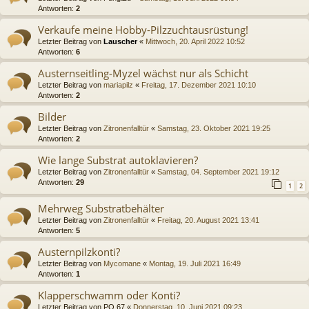
Antworten:
2
Verkaufe meine Hobby-Pilzzuchtausrüstung!
Letzter Beitrag von
Lauscher
«
Mittwoch, 20. April 2022 10:52
Antworten:
6
Austernseitling-Myzel wächst nur als Schicht
Letzter Beitrag von
mariapilz
«
Freitag, 17. Dezember 2021 10:10
Antworten:
2
Bilder
Letzter Beitrag von
Zitronenfalltür
«
Samstag, 23. Oktober 2021 19:25
Antworten:
2
Wie lange Substrat autoklavieren?
Letzter Beitrag von
Zitronenfalltür
«
Samstag, 04. September 2021 19:12
Antworten:
29
1
2
Mehrweg Substratbehälter
Letzter Beitrag von
Zitronenfalltür
«
Freitag, 20. August 2021 13:41
Antworten:
5
Austernpilzkonti?
Letzter Beitrag von
Mycomane
«
Montag, 19. Juli 2021 16:49
Antworten:
1
Klapperschwamm oder Konti?
Letzter Beitrag von
PO 67
«
Donnerstag, 10. Juni 2021 09:23